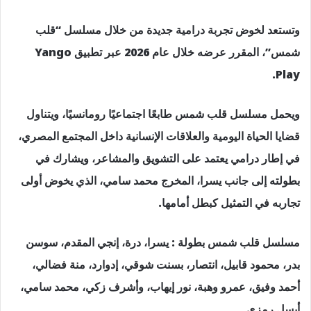
وتستعد لخوض تجربة درامية جديدة من خلال مسلسل “قلب
شمس”، المقرر عرضه خلال عام 2026 عبر تطبيق Yango
Play.
ويحمل مسلسل قلب شمس طابعًا اجتماعيًا رومانسيًا، ويتناول
قضايا الحياة اليومية والعلاقات الإنسانية داخل المجتمع المصري،
في إطار درامي يعتمد على التشويق والمشاعر، ويشارك في
بطولته إلى جانب يسرا، المخرج محمد سامي، الذي يخوض أولى
تجاربه في التمثيل كبطل أمامها.
مسلسل قلب شمس بطولة : يسرا، درة، إنجي المقدم، سوسن
بدر، محمود قابيل، انتصار، بسنت شوقي، إدوارد، منة فضالي،
أحمد وفيق، عمرو وهبة، نور إيهاب، وأشرف زكي، محمد سامي،
أيسل رمزي.