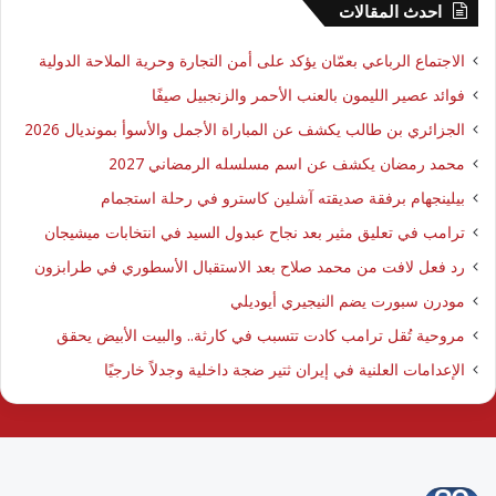
احدث المقالات
الاجتماع الرباعي بعمّان يؤكد على أمن التجارة وحرية الملاحة الدولية
فوائد عصير الليمون بالعنب الأحمر والزنجبيل صيفًا
الجزائري بن طالب يكشف عن المباراة الأجمل والأسوأ بمونديال 2026
محمد رمضان يكشف عن اسم مسلسله الرمضاني 2027
بيلينجهام برفقة صديقته آشلين كاسترو في رحلة استجمام
ترامب في تعليق مثير بعد نجاح عبدول السيد في انتخابات ميشيجان
رد فعل لافت من محمد صلاح بعد الاستقبال الأسطوري في طرابزون
مودرن سبورت يضم النيجيري أيوديلي
مروحية تُقل ترامب كادت تتسبب في كارثة.. والبيت الأبيض يحقق
الإعدامات العلنية في إيران ثتير ضجة داخلية وجدلاً خارجيًا