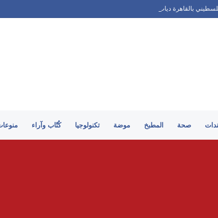
لسطيني بالقاهرة دياب اللوح
ندات
صحة
المطبخ
موضة
تكنولوجيا
كُتّاب وآراء
منوعات