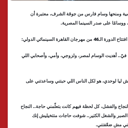
فرنسية ومنحها وسام فارس من جوقة الشرف، معتبرة أن
ن، ووسامًا على صدر السينما المصرية.
اهرة السينمائي الدولي:
ا فيّ.. أهديت الوسام لمصر، ولزوجي، وأمي، وأصحابي اللي
ش ليا لوحدي، هو لكل الناس اللي حبتني وساعدتني على
المر، بالنجاح والفشل، كل لحظة فيهم كانت بتعلّمني حاجة.. النجاح
الصبر والشغل الكتير.. شوفت حاجات متتخيليش إنك
تني مش ضعّفتني.