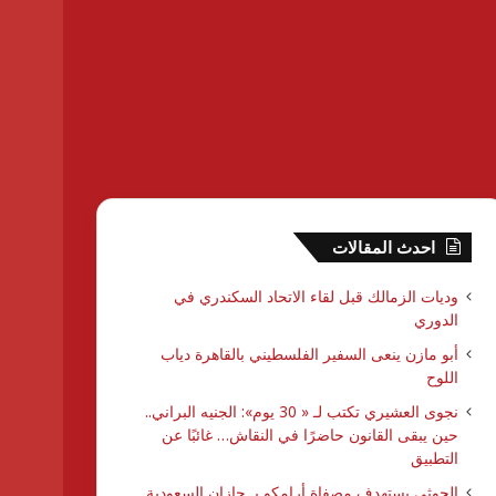
احدث المقالات
وديات الزمالك قبل لقاء الاتحاد السكندري في
الدوري
أبو مازن ينعى السفير الفلسطيني بالقاهرة دياب
اللوح
نجوى العشيري تكتب لـ « 30 يوم»: الجنيه البراني..
حين يبقى القانون حاضرًا في النقاش… غائبًا عن
التطبيق
الحوثي يستهدف مصفاة أرامكو بـ جازان السعودية