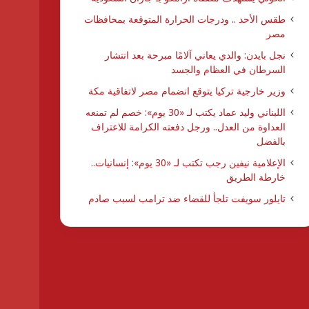
طقس الأحد .. ودرجات الحرارة المتوقعة بمحافظات
مصر
نجل بايدن: والدي يعاني آلامًا مبرحة بعد انتشار
السرطان في العظام والجسد
وزير خارجية تركيا يتوقع انضمام مصر لاتفاقية مكة
اللبناني وليد عماد يكتب لـ «30 يوم»: خصم لم تمنعه
العداوة من العدل.. ورجل دفعته الكرامة للاعتراف
بالفضل
الإعلامية نيفين رجب تكتب لـ «30 يوم»: إنسانيات..
خارطة الطريق
تايلور سويفت تلجأ للقضاء ضد ترامب لسبب صادم