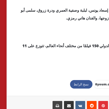
إسعاد يونس، لبلبة وصفية العمري ودرة زروق، سلمى أبو
زوجها، والفنان هاني رمزي.
ويشارك بالدورة الـ 46 لمهرجان القاهرة السينمائي الدولي 150 فيلمًا من مختلف أنحاء العالم، تتوزع على 11
نسخ الرابط
بينتيريست
مشاركة عبر البريد
طباعة