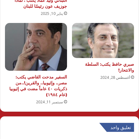
اللبناني وليد عماد يكتب : لماذا
جوزيف عون رئيسًا للبنان
يناير 10, 2025
صبري حافظ يكتب: السلطة
والانتحار!
السفير مدحت القاضي يكتب:
أغسطس 28, 2024
مصر.. وإثيوبيا.. والقرين!..من
ذكريات ٤٠ عاماً مضت في إثيوبيا
(عام ١٩٨٤)
سبتمبر 11, 2024
تعليق واحد