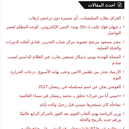
احدث المقالات
العراق يطارد الميليشيات.. أي مسيرة دون ترخيص إرهاب
د.جيهان فؤاد تكتب لـ «30 يوم»: التنمر الإلكتروني.. الوجه المظلم لعصر
التواصل
معتز مسعود مرشح عضوية مركز شباب التحرير.. قيادي أثقلته الدورات
والحياة العملية
الممثلة الهندية بومي بدنيكار تستعين بقارب في الظلام الدامس لسبب
صادم
الأرصاد تحذر من طقس الاثنين وحتى نهاية الأسبوع.. درجات الحرارة
اليوم
العوضي يعلن عن اسم مسلسله في رمضان 2027
​«حبيبي أنا من غيرك» تحلق بـ محمد رمضان في سماء العالمية
مفاجأة كان سيفجرها ميسي قبل رحيل والده بأيام
وزير الرياضة يهنئ ألعاب القوي بعد الفوز بالمركز الرابع عالميًا..
ورقم جديد بالرمح والجلة
بريطانية عمرها 97 عاما وتحطم رقم المشي على جناح طائرة