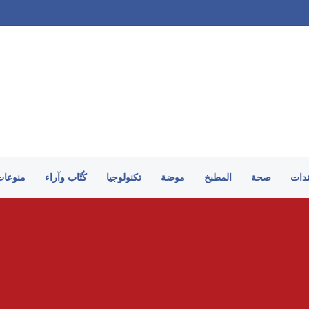
على الطريقة السورية
ندات
صحة
المطبخ
موضة
تكنولوجيا
كُتّاب وآراء
منوعات