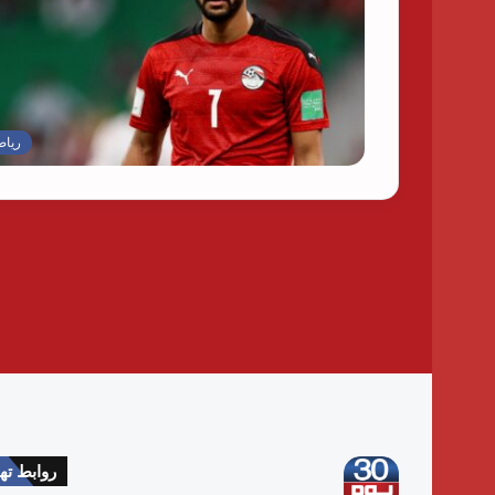
رياض
روابط ت