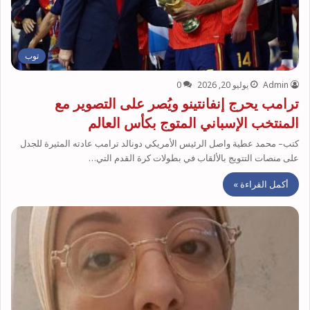
توب
Admin
يوليو 20, 2026
0
ترامب يحرج إنفانتينو ويُصر على التصوير مع
المنتخب الإسباني المتوج بكأس العالم
كتب– محمد عطية واصل الرئيس الأمريكي دونالد ترامب عادته المثيرة للجدل
على منصات التتويج بالألقاب في بطولات كرة القدم التي…
أكمل القراءة »