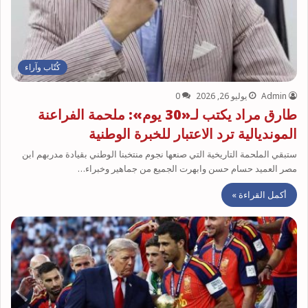
كُتّاب وآراء
Admin
يوليو 26, 2026
0
طارق مراد يكتب لـ«30 يوم»: ملحمة الفراعنة
المونديالية ترد الاعتبار للخبرة الوطنية
ستبقي الملحمة التاريخية التي صنعها نجوم منتخبنا الوطني بقيادة مدربهم ابن
مصر العميد حسام حسن وابهرت الجميع من جماهير وخبراء…
أكمل القراءة »