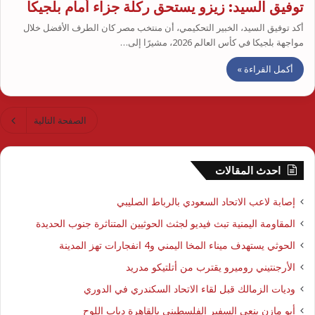
توفيق السيد: زيزو يستحق ركلة جزاء أمام بلجيكا
أكد توفيق السيد، الخبير التحكيمي، أن منتخب مصر كان الطرف الأفضل خلال
مواجهة بلجيكا في كأس العالم 2026، مشيرًا إلى…
أكمل القراءة »
الصفحة التالية
احدث المقالات
إصابة لاعب الاتحاد السعودي بالرباط الصليبي
المقاومة اليمنية تبث فيديو لجثث الحوثيين المتناثرة جنوب الحديدة
الحوثي يستهدف ميناء المخا اليمني و4 انفجارات تهز المدينة
الأرجنتيني روميرو يقترب من أتلتيكو مدريد
وديات الزمالك قبل لقاء الاتحاد السكندري في الدوري
أبو مازن ينعى السفير الفلسطيني بالقاهرة دياب اللوح