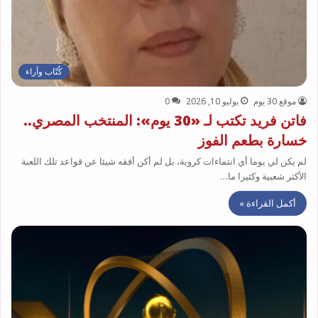
كُتّاب وآراء
موقع 30 يوم
يوليو 10, 2026
0
فاتن فريد تكتب لـ «30 يوم»: المنتخب المصري..
خسارة بطعم الفوز
لم يكن لي يوما أي انتماءات كروية، بل لم أكن أفقه شيئا عن قواعد تلك اللعبة
الأكثر شعبية وكثيرا ما…
أكمل القراءة »