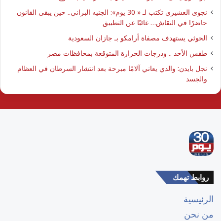
نجوى العشيري تكتب لـ « 30 يوم»: الجنيه البراني.. حين يبقى القانون
حاضرًا في النقاش… غائبًا عن التطبيق
الحوثي يستهدف مصفاة أرامكو بـ جازان السعودية
طقس الأحد .. ودرجات الحرارة المتوقعة بمحافظات مصر
نجل بايدن: والدي يعاني آلامًا مبرحة بعد انتشار السرطان في العظام
والجسد
روابط تهمك
الرئيسية
من نحن