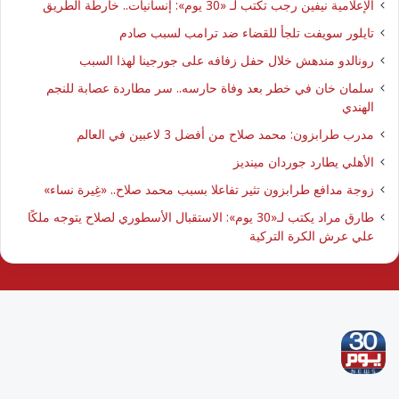
الإعلامية نيفين رجب تكتب لـ «30 يوم»: إنسانيات.. خارطة الطريق
تايلور سويفت تلجأ للقضاء ضد ترامب لسبب صادم
رونالدو مندهش خلال حفل زفافه على جورجينا لهذا السبب
سلمان خان في خطر بعد وفاة حارسه.. سر مطاردة عصابة للنجم
الهندي
مدرب طرابزون: محمد صلاح من أفضل 3 لاعبين في العالم
الأهلي يطارد جوردان مينديز
زوجة مدافع طرابزون تثير تفاعلا بسبب محمد صلاح.. «غِيرة نساء»
طارق مراد يكتب لـ«30 يوم»: الاستقبال الأسطوري لصلاح يتوجه ملكًا
علي عرش الكرة التركية