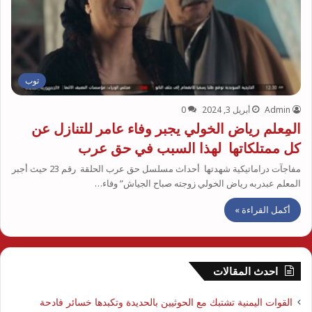
توب
Admin
أبريل 3, 2024
0
المِعلم رياض الخولي يجبر وفاء عامر للتنازل عن
كل ممتلكاتها لهذا السبب في حق عرب
مفاجآت دراماتيكية شهدتها أحداث مسلسل حق عرب الحلقة رقم 23 حيث أجبر
المعلم عبدربه رياض الخولي زوجته صباح الجياش” وفاء…
أكمل القراءة »
احدث المقالات
القوات اليمنية تشتبك مع الحوثيين بالحديدة وتكبدها خسائر فادحة