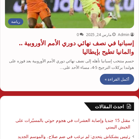
رياضة
Admin
مارس 24, 2025
0
إسبانيا في نصف نهائي دوري الأمم الأوروبية ..
والمانيا تطيح بإيطاليا
حسم منتخب إسبانيا تأهله إلى نصف نهائي دوري الأمم الأوروبية بعد فوزه على
هولندا بركلات الترجيح 5-4، مساء الأحد على…
أكمل القراءة »
احدث المقالات
مقتل 15 جنديا وإصابة العشرات في هجوم حوثي بالمسيّرات على
الجيش اليمني
رئيس بشكتاش يتحدى: لم نرغب في ضم صلاح.. والموسم الجديد