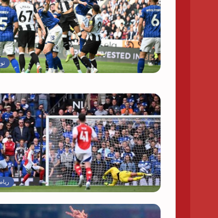
تو
رياض