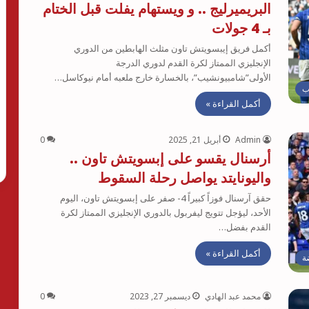
البريميرليج .. و ويستهام يفلت قبل الختام
بـ 4 جولات
أكمل فريق إيبسويتش تاون مثلث الهابطين من الدوري
الإنجليزي الممتاز لكرة القدم لدوري الدرجة
الأولى”شامبيونشيب”، بالخسارة خارج ملعبه أمام نيوكاسل…
ب
أكمل القراءة »
Admin
أبريل 21, 2025
0
أرسنال يقسو على إبسويتش تاون ..
واليونايتد يواصل رحلة السقوط
حقق آرسنال فوزاً كبيراً 4- صفر على إبسويتش تاون، اليوم
الأحد، ليؤجل تتويج ليفربول بالدوري الإنجليزي الممتاز لكرة
القدم بفضل…
أكمل القراءة »
ة
محمد عبد الهادي
ديسمبر 27, 2023
0