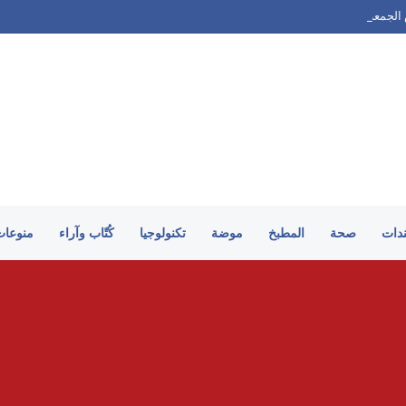
جمعة ليلًا
ندات
صحة
المطبخ
موضة
تكنولوجيا
كُتّاب وآراء
منوعات