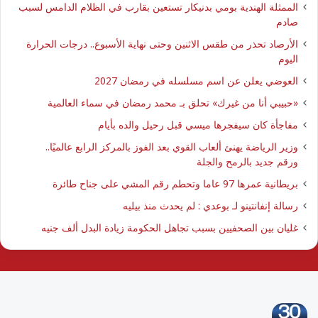
الممثلة الهندية بومي بدنيكار تستعين بقارب في الظلام الدامس لسبب
صادم
الأرصاد تحذر من طقس الاثنين وحتى نهاية الأسبوع.. درجات الحرارة
اليوم
العوضي يعلن عن اسم مسلسله في رمضان 2027
​«حبيبي أنا من غيرك» تحلق بـ محمد رمضان في سماء العالمية
مفاجأة كان سيفجرها ميسي قبل رحيل والده بأيام
وزير الرياضة يهنئ ألعاب القوي بعد الفوز بالمركز الرابع عالميًا..
ورقم جديد بالرمح والجلة
بريطانية عمرها 97 عاما وتحطم رقم المشي على جناح طائرة
رسالة إنفانتينو لـ بوعدي : لم يحدث منذ بيليه
غليان بين الصحفيين بسبب تجاهل الحكومة زيادة البدل ألف جنيه