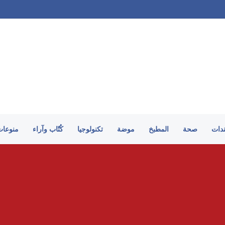
على الطريقة السورية
ندات
صحة
المطبخ
موضة
تكنولوجيا
كُتّاب وآراء
منوعات