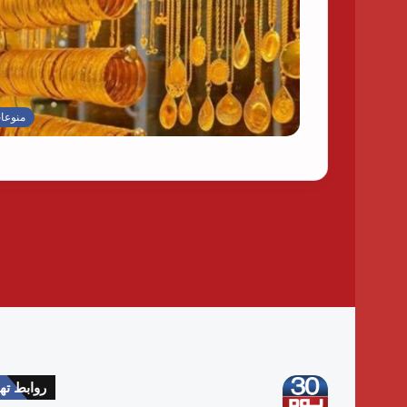
منوعا
روابط ت