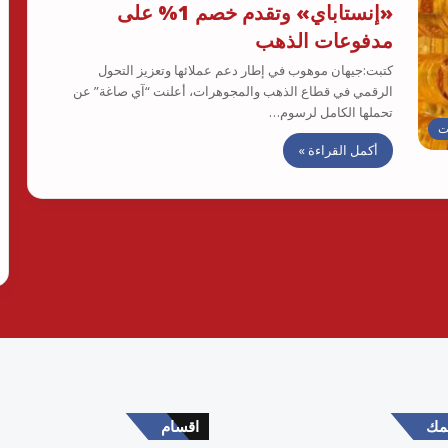
«إنستاباي» وتقدم خصم 1% على
مدفوعات الذهب
كتبت:جيهان موهوب في إطار دعم عملائها وتعزيز التحول
الرقمي في قطاع الذهب والمجوهرات، أعلنت “آي صاغة” عن
تحملها الكامل لرسوم…
ت
أكمل القراءة »
همك
اقسام