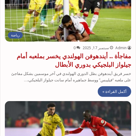
رياضة
Admin
سبتمبر 17, 2025
0
مفاجأة .. أيندهوفن الهولندي يخسر بملعبه أمام
جيلواز البلجيكي بدوري الأبطال
خسر فريق أيندهوفن بطل الدوري الهولندي في آخر موسمين بشكل مفاجئ
على ملعبه “فيليبس” ووسط جماهيره أمام سانت جيلواز البلجيكي،…
أكمل القراءة »