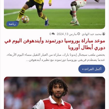
رياضة
محمد عبد الهادي
مارس 13, 2024
0
موعد مباراة بوروسيا دورتموند وأيندهوفن اليوم في
دوري أبطال أوروبا
يحتضن ملعب سيجنال إيدونا بارك، مباراة من العيار الثقيل مساء اليوم الأربعاء،
عندما يصطدم فريقي بوروسيا دورتموند مع نظيره أيندهوفن…
أكمل القراءة »