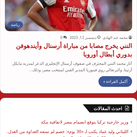
رياضة
محمد عبد الهادي
ديسمبر 12, 2023
0
النني يخرج مصابا من مباراة أرسنال وأيندهوفن
بدوري أبطال أوروبا
أثار محمد النني المحترف في صفوف أرسنال الإنجليزي الذعر لمدربه مايكل
أرتيتا، والبرتغالي روي فيتوريا المدير الفني لمنتخب مصر، وذلك…
أكمل القراءة »
احدث المقالات
وزير خارجية تركيا يتوقع انضمام مصر لاتفاقية مكة
اللبناني وليد عماد يكتب لـ «30 يوم»: خصم لم تمنعه العداوة من العدل..