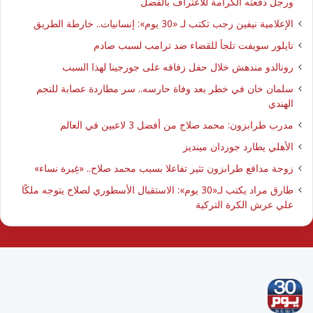
ورجل دفعته الكرامة للاعتراف بالفضل
الإعلامية نيفين رجب تكتب لـ «30 يوم»: إنسانيات.. خارطة الطريق
تايلور سويفت تلجأ للقضاء ضد ترامب لسبب صادم
رونالدو مندهش خلال حفل زفافه على جورجينا لهذا السبب
سلمان خان في خطر بعد وفاة حارسه.. سر مطاردة عصابة للنجم
الهندي
مدرب طرابزون: محمد صلاح من أفضل 3 لاعبين في العالم
الأهلي يطارد جوردان مينديز
زوجة مدافع طرابزون تثير تفاعلا بسبب محمد صلاح.. «غِيرة نساء»
طارق مراد يكتب لـ«30 يوم»: الاستقبال الأسطوري لصلاح يتوجه ملكًا
علي عرش الكرة التركية