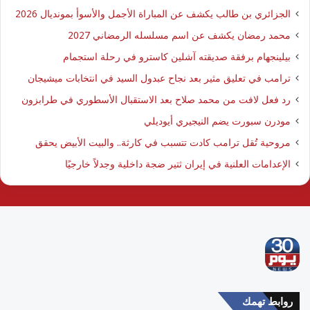
الجزائري بن طالب يكشف عن المباراة الأجمل والأسوأ بمونديال 2026
محمد رمضان يكشف عن اسم مسلسله الرمضاني 2027
بيلينجهام برفقة صديقته آشلين كاسترو في رحلة استجمام
ترامب في تعليق مثير بعد نجاح عبدول السيد في انتخابات ميشيجان
رد فعل لافت من محمد صلاح بعد الاستقبال الأسطوري في طرابزون
مودرن سبورت يضم النيجيري أيوديلي
مروحية تُقل ترامب كادت تتسبب في كارثة.. والبيت الأبيض يحقق
الإعدامات العلنية في إيران ثتير ضجة داخلية وجدلاً خارجيًا
روابط تهمك