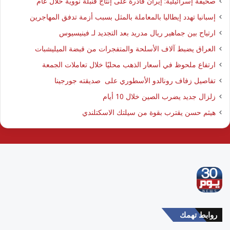
صحيفة إسرائيلية: إيران قادرة على إنتاج قنبلة نووية خلال عام
إسبانيا تهدد إيطاليا بالمعاملة بالمثل بسبب أزمة تدفق المهاجرين
ارتياح بين جماهير ريال مدريد بعد التجديد لـ فينيسيوس
العراق يضبط آلاف الأسلحة والمتفجرات من قبضة الميليشبات
ارتفاع ملحوظ في أسعار الذهب محليًا خلال تعاملات الجمعة
تفاصيل زفاف رونالدو الأسطوري على صديقته جورجينا
زلزال جديد يضرب الصين خلال 10 أيام
هيثم حسن يقترب بقوة من سيلتك الاسكتلندي
روابط تهمك