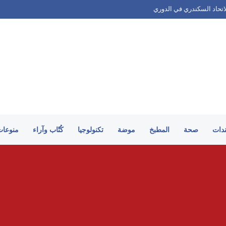
لاتحاد السكندري في الدوري
ندات
صحة
المطبخ
موضة
تكنولوجيا
كُتّاب وآراء
منوعات