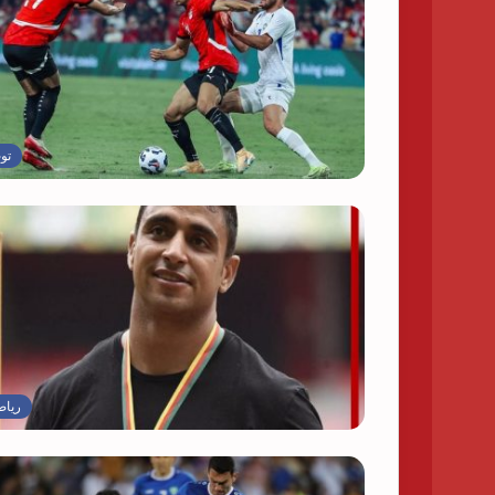
تو
رياض