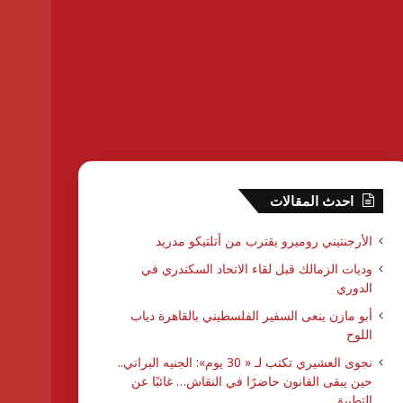
احدث المقالات
الأرجنتيني روميرو يقترب من أتلتيكو مدريد
وديات الزمالك قبل لقاء الاتحاد السكندري في
الدوري
أبو مازن ينعى السفير الفلسطيني بالقاهرة دياب
اللوح
نجوى العشيري تكتب لـ « 30 يوم»: الجنيه البراني..
حين يبقى القانون حاضرًا في النقاش… غائبًا عن
التطبيق