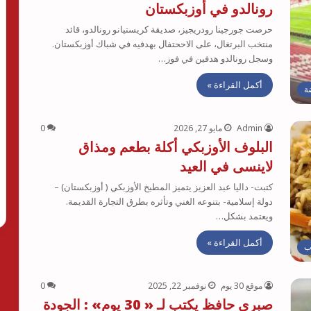
رونالدو في أوزبكستان
حرصت جورجينا رودريجيز، صديقة كريستيانو رونالدو، قائد
منتخب البرتغال، على الاححتفال بهدفيه في شباك أوزبكستان.
وسجل رونالدو هدفين في فوز…
أكمل القراءة »
ة
Admin
مايو 27, 2026
0
البلوف الأوزبكي أكلة بطعم ومذاق
لاينسى في العيد
كتبت- داليا عبد العزيز يتميز المطبخ الأوزبكي ( أوزبكستان) –
دولة إسلامية- بتنوعه الغني وتأثره بطرق التجارة القديمة.
ويعتمد بشكل…
أكمل القراءة »
ب
موقع 30 يوم
نوفمبر 22, 2025
0
صبري حافظ يكتب لـ « 30 يوم» : الجودة