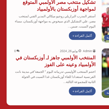
تشكيل منتخب مصر الأولمبي المتوقع
لمواجهة أوزبكستان بالأولمبياد
أستقر المدرب البرازيلي روجيو ميكالي المدير الفني لمنتخب
مصر، علي التشكيل الذي سيخوض به مواجهة أوزبكستان، مساء
اليوم السبت، ضمن…
أكمل القراءة »
ة
Admin
يوليو 26, 2024
0
المنتخب الأولمبي جاهز لـ أوزبكستان في
الأولمبياد وعينه على الفوز
اختتم المنتخب الأوليمبي تدريباته اليوم ” الجمعة”في مدينة نانت
الفرنسية استعدادا للقاء أوزبكستان غدا السبت في الجولة
الثانية للمجموعة الثالثة…
أكمل القراءة »
ة