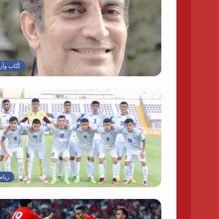
كُتّاب وآر
رياض