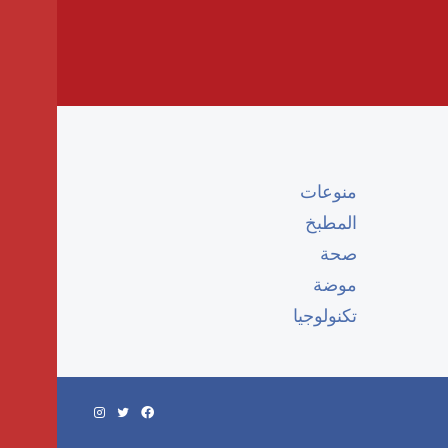
منوعات
المطبخ
صحة
موضة
تكنولوجيا
فيسبوك
تويتر
انستقرام