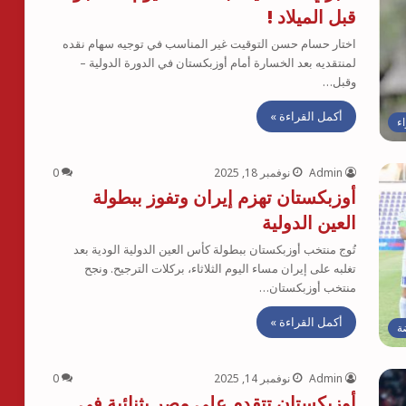
قبل الميلاد !
اختار حسام حسن التوقيت غير المناسب في توجيه سهام نقده
لمنتقديه بعد الخسارة أمام أوزبكستان في الدورة الدولية –
وقبل…
أكمل القراءة »
اء
Admin
نوفمبر 18, 2025
0
أوزبكستان تهزم إيران وتفوز ببطولة
العين الدولية
تُوج منتخب أوزبكستان ببطولة كأس العين الدولية الودية بعد
تغلبه على إيران مساء اليوم الثلاثاء، بركلات الترجيح. ونجح
منتخب أوزبكستان…
أكمل القراءة »
ة
Admin
نوفمبر 14, 2025
0
أوزبكستان تتقدم على مصر بثنائية في