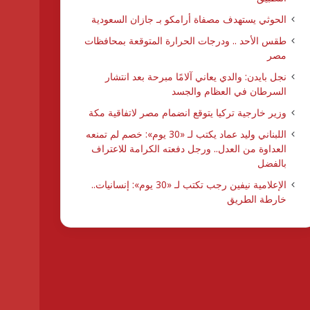
الحوثي يستهدف مصفاة أرامكو بـ جازان السعودية
طقس الأحد .. ودرجات الحرارة المتوقعة بمحافظات
مصر
نجل بايدن: والدي يعاني آلامًا مبرحة بعد انتشار
السرطان في العظام والجسد
وزير خارجية تركيا يتوقع انضمام مصر لاتفاقية مكة
اللبناني وليد عماد يكتب لـ «30 يوم»: خصم لم تمنعه
العداوة من العدل.. ورجل دفعته الكرامة للاعتراف
بالفضل
الإعلامية نيفين رجب تكتب لـ «30 يوم»: إنسانيات..
خارطة الطريق