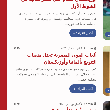
الشوط الأول
تقدم منتخب أوزبكستان بهدفين نظيفين على نطيره المصري
في الشوط الأول سجلهما أوستون أورونوف فى المباراة
المقامة حاليا فى دورة…
أكمل القراءة »
ب
Admin
يونيو 22, 2025
0
ألعاب القوى المصرية تحتل منصات
التتويج بألمانيا وأوزبكستان
كتب: إبراهيم حمودة حقق لاعبومنتخب مصر لألعاب القوى نتائج
إيجابية خلال الساعات الماضية على إثر مشاركتهم في بطولات
مختلفة. فقد…
أكمل القراءة »
ة
Admin
مارس 26, 2025
0