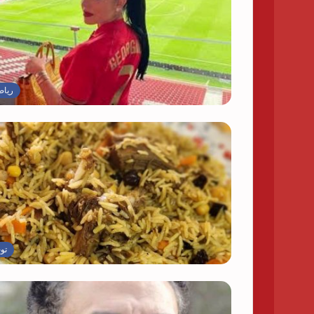
رياض
تو