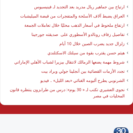
ارتياح بين جماهير ريال مدريد بعد التجديد لـ فينيسيوس
العراق يضبط آلاف الأسلحة والمتفجرات من قبضة الميليشبات
ارتفاع ملحوظ في أسعار الذهب محليًا خلال تعاملات الجمعة
تفاصيل زفاف رونالدو الأسطوري على صديقته جورجينا
زلزال جديد يضرب الصين خلال 10 أيام
هيثم حسن يقترب بقوة من سيلتك الاسكتلندي
شروط مهمة يضعها الزمالك لانتقال بيزيرا لشباب الأهلي الإماراتي
تجدد الأزمات القضائية بين أنجلينا جولي وبراد بيت
الشرنوبي يطرح ألبومه الغنائي «بعد الليل» .. فيديو
نجوى العشيري تكتب لـ « 30 يوم»: درس من طرابزون ينتظره قانون
المحليات في مصر