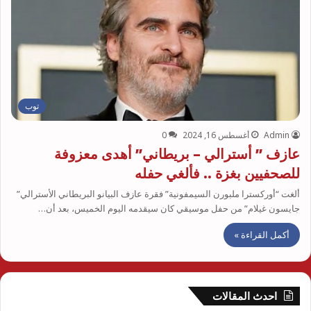
توب
Admin
أغسطس 16, 2024
0
عازف ” أسترالي – بريطاني” أهدى معزوفة
للصحفيين بغزة .. فألغي حفله
ألغت “أوركسترا ملبورن السيمفونية” فقرة عازف البيانو البريطاني الأسترالي”
جايسون غيلام” من حفل موسيقي كان سيقدمه اليوم الخميس، بعد أن…
أكمل القراءة »
احدث المقالات