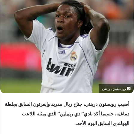
رويستون درينتي
أصيب رويستون درينتي، جناح ريال مدريد وإيفرتون السابق بجلطة
دماغية، حسبما أكد نادي” دي ريبيلين” الذي يمثله اللاعب
الهولندي السابق اليوم الأحد.