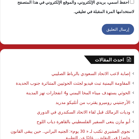
احفظ اسمي، بريدي الإلكتروني، والموقع الإلكتروني في هذا المتصفح
لاستخدامها المرة المقبلة في تعليقي.
احدث المقالات
إصابة لاعب الاتحاد السعودي بالرباط الصليبي
المقاومة اليمنية تبث فيديو لجثث الحوثيين المتناثرة جنوب الحديدة
الحوثي يستهدف ميناء المخا اليمني و4 انفجارات تهز المدينة
الأرجنتيني روميرو يقترب من أتلتيكو مدريد
وديات الزمالك قبل لقاء الاتحاد السكندري في الدوري
أبو مازن ينعى السفير الفلسطيني بالقاهرة دياب اللوح
نجوى العشيري تكتب لـ « 30 يوم»: الجنيه البراني.. حين يبقى القانون
حاضرًا في النقاش… غائبًا عن التطبيق