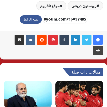
رويستون درينتي
موقع 30 يوم
نسخ الرابط
لينكدإن
بينتيريست
مشاركة عبر البريد
طباعة
مقالات ذات صلة