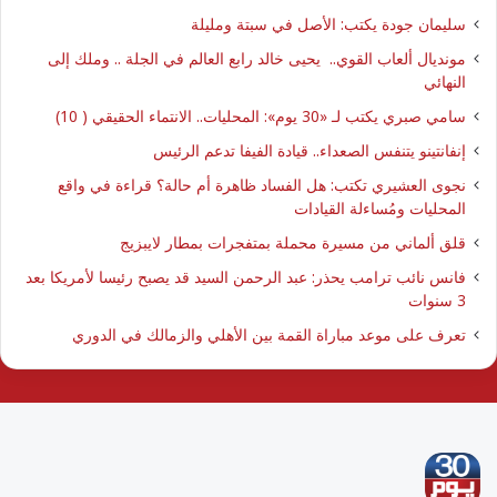
سليمان جودة يكتب: الأصل في سبتة ومليلة
مونديال ألعاب القوي.. يحيى خالد رابع العالم في الجلة .. وملك إلى
النهائي
سامي صبري يكتب لـ «30 يوم»: المحليات.. الانتماء الحقيقي ( 10)
إنفانتينو يتنفس الصعداء.. قيادة الفيفا تدعم الرئيس
نجوى العشيري تكتب: هل الفساد ظاهرة أم حالة؟ قراءة في واقع
المحليات ومُساءلة القيادات
قلق ألماني من مسيرة محملة بمتفجرات بمطار لايبزيج
فانس نائب ترامب يحذر: عبد الرحمن السيد قد يصبح رئيسا لأمريكا بعد
3 سنوات
تعرف على موعد مباراة القمة بين الأهلي والزمالك في الدوري