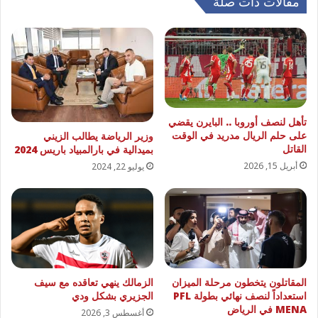
مقالات ذات صلة
تأهل لنصف أوروبا .. البايرن يقضي
على حلم الريال مدريد في الوقت
وزير الرياضة يطالب الزيني
القاتل
بميدالية في بارالمبياد باريس 2024
أبريل 15, 2026
يوليو 22, 2024
المقاتلون يتخطون مرحلة الميزان
الزمالك ينهي تعاقده مع سيف
استعداداً لنصف نهائي بطولة PFL
الجزيري بشكل ودي
MENA في الرياض
أغسطس 3, 2026