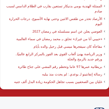
الممثلة الهندية بومي بدنيكار تستعين بقارب في الظلام الدامس لسبب
صادم
الأرصاد تحذر من طقس الاثنين وحتى نهاية الأسبوع.. درجات الحرارة
اليوم
العوضي يعلن عن اسم مسلسله في رمضان 2027
​«حبيبي أنا من غيرك» تحلق بـ محمد رمضان في سماء العالمية
مفاجأة كان سيفجرها ميسي قبل رحيل والده بأيام
وزير الرياضة يهنئ ألعاب القوي بعد الفوز بالمركز الرابع عالميًا..
ورقم جديد بالرمح والجلة
بريطانية عمرها 97 عاما وتحطم رقم المشي على جناح طائرة
رسالة إنفانتينو لـ بوعدي : لم يحدث منذ بيليه
غليان بين الصحفيين بسبب تجاهل الحكومة زيادة البدل ألف جنيه