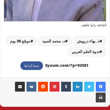
الباحثة- رانيا عاطف
د. بهاء درويش
د. محمد السيد
موقع 30 يوم
ندوة العلم العربي
نسخ الرابط
لينكدإن
بينتيريست
مشاركة عبر البريد
طباعة