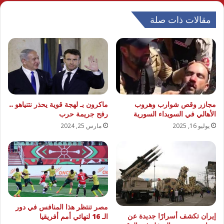
مقالات ذات صلة
مجازر وقص شوارب وهروب
ماكرون بـ لهجة قوية يحذر نتنياهو ..
الأهالي في السويداء السورية
رفح جريمة حرب
يوليو 16, 2025
مارس 25, 2024
مصر تنتظر هذا المنافس في دور
إيران تكشف أسرارًا جديدة عن
الـ 16 لنهائي أمم أفريقيا