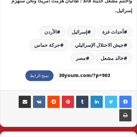
وأختتم مشعل حديثة قائلا : طالبان هزمت أمريكا ونحن سنهزم
إسرائيل.
أحداث غزة
إسرائيل
الأردن
جيش الاحتلال الإسرائيلي
حركة حماس
خالد مشعل
مصر
نسخ الرابط
لينكدإن
بينتيريست
مشاركة عبر البريد
طباعة