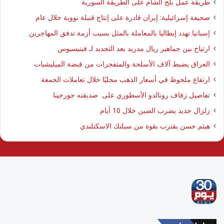
طريقة عمل بلح الشام على الطريقة السورية
صحيفة إسرائيلية: إيران قادرة على إنتاج قنبلة نووية خلال عام
إسبانيا تهدد إيطاليا بالمعاملة بالمثل بسبب أزمة تدفق المهاجرين
ارتياح بين جماهير ريال مدريد بعد التجديد لـ فينيسيوس
العراق يضبط آلاف الأسلحة والمتفجرات من قبضة الميليشبات
ارتفاع ملحوظ في أسعار الذهب محليًا خلال تعاملات الجمعة
تفاصيل زفاف رونالدو الأسطوري على صديقته جورجينا
زلزال جديد يضرب الصين خلال 10 أيام
هيثم حسن يقترب بقوة من سيلتك الاسكتلندي