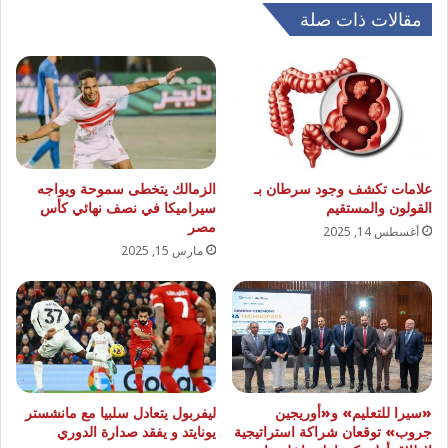
مقالات ذات صلة
علامات تكشف وجود سرطان بـ
الزمالك يتخطى سموحة ويواجه
القولون والمستقيم
سيراميكا في نصف نهائي كأس
مصر
أغسطس 14, 2025
مارس 15, 2025
«سيرا للتعليم» و«أوريجين
ليفربول يتعادل سلبيا مع مانشستر
جروب» توقعان شراكة استراتيجية
يونايتد و يفقد صدارة الدوري