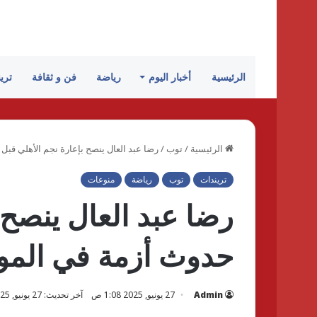
الرئيسية
أخبار اليوم
رياضة
فن و ثقافة
تري
الرئيسية
/
توب
/
رضا عبد العال ينصح بإعارة نجم الأهلي قب
تريندات
توب
رياضة
منوعات
رضا عبد العال ينصح 
حدوث أزمة في المو
Admin
27 يونيو, 2025 1:08 ص
آخر تحديث: 27 يونيو, 2025 1:08 ص