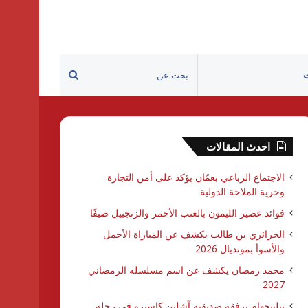
بحث
عن
احدث المقالات
الاجتماع الرباعي بعمّان يؤكد على أمن التجارة
وحرية الملاحة الدولية
فوائد عصير الليمون بالعنب الأحمر والزنجبيل صيفًا
الجزائري بن طالب يكشف عن المباراة الأجمل
والأسوأ بمونديال 2026
محمد رمضان يكشف عن اسم مسلسله الرمضاني
2027
بيلينجهام برفقة صديقته آشلين كاسترو في رحلة