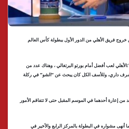
خروج فريق الأهلي من الدور الأول ببطولة كأس العالم
وقال رضا عبد العال في تصريحات عبر فضائية TeN:الأهلي لعب أفضل أمام بورتو البرتغالي ، وهناك عدد من
 أشرف داري، وللأسف الكل كان يبحث عن “الشو” في ركلة
لابد من إعارة أحدهما في الموسم المقبل حتى لا تتفاقم الأمور
ا أنهى مشواره في البطولة بالمركز الرابع والأخير في