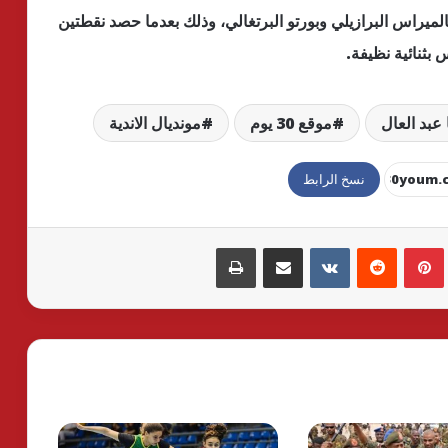
لميراس البرازيلي وبورتو البرتغالي، وذلك بعدما حصد نقطتين
 بثنائية نظيفة.
عبد العال
موقع 30 يوم
مونديال الاندية
نسخ الرابط
بينتيريست
مشاركة عبر البريد
طباعة