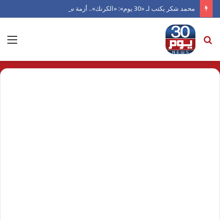
محمد شكر يكتب لـ «30 يوم»: «الكرنك».. أزمة سينما أتلفها الهوى
بحث
الق
عن