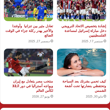
إشادة بتخصيص الاتحاد النرويجي
تعادل مثير بين تنزانيا وأوغندا
دخل مباراة إسرائيل لمساعدة
والأخير يهدر ركلة جزاء في الوقت
الفلسطينيين
الضائع
سبتمبر 17, 2025
ديسمبر 27, 2025
كيف تحمي بشرتك بعد السباحة
منتخب مصر يتعادل مع إيران
وتحتفظي بنضارتها تحت أشعة
ويواجه أستراليا في دور الـ32
الشمس
لكأس العالم
مايو 30, 2025
يونيو 27, 2026