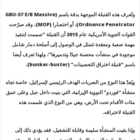
وتُعرف هذه القنبلة الموجهة بدقة باسم (GBU-57 E/B Massive
Ordnance Penetrator)، أو اختصارا (MOP). وقد صرّحت
القوات الجوية الأمريكية عام 2015 أن القنبلة “صممت لتنفيذ
مهمة صعبة ومعقدة تتمثل في الوصول إلى أسلحة دمار شامل
موجودة في منشآت محصنة جيدًا وتدميرها”، ولهذا تعرف أيضا
باسم “قنبلة اختراق التحصينات” (bunker-buster).
ويُعدّ هذا النوع من الضربات الهدف الرئيسي لإسرائيل، خاصة تجاه
منشأة “فوردو” النووية الإيرانية، التي بنيت داخل جبل وعلى عمق
مئات الأقدام تحت الأرض، وهي من النوع الذي صُممت هذه
القنبلة لاختراقه.
وإذا بقيت المنشأة سليمة وقابلة للتشغيل، فقد يؤدي ذلك إلى
تسريع البرنامج النووي الإيراني، الذي تسعى إسرائيل إلى وقفه.