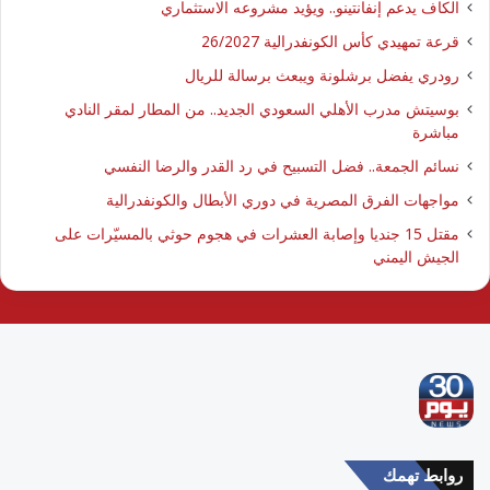
الكاف يدعم إنفانتينو.. ويؤيد مشروعه الاستثماري
قرعة تمهيدي كأس الكونفدرالية 26/2027
رودري يفضل برشلونة ويبعث برسالة للريال
بوسيتش مدرب الأهلي السعودي الجديد.. من المطار لمقر النادي
مباشرة
نسائم الجمعة.. فضل التسبيح في رد القدر والرضا النفسي
مواجهات الفرق المصرية في دوري الأبطال والكونفدرالية
مقتل 15 جنديا وإصابة العشرات في هجوم حوثي بالمسيّرات على
الجيش اليمني
روابط تهمك