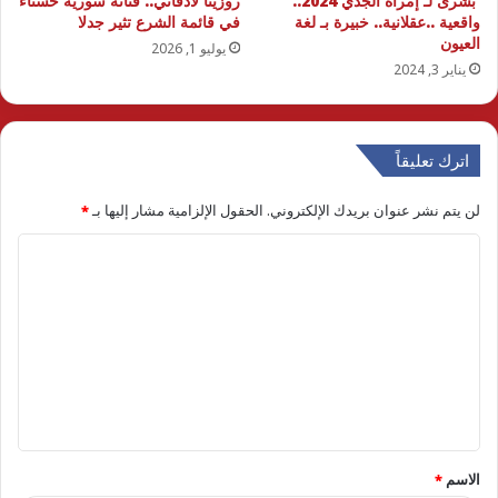
بشرى لـ إمرأة الجدي 2024..
روزينا لاذقاني.. فنانة سورية حسناء
واقعية ..عقلانية.. خبيرة بـ لغة
في قائمة الشرع تثير جدلا
العيون
يوليو 1, 2026
يناير 3, 2024
اترك تعليقاً
لن يتم نشر عنوان بريدك الإلكتروني.
الحقول الإلزامية مشار إليها بـ
*
ا
ل
ت
ع
ل
ي
ق
الاسم
*
*