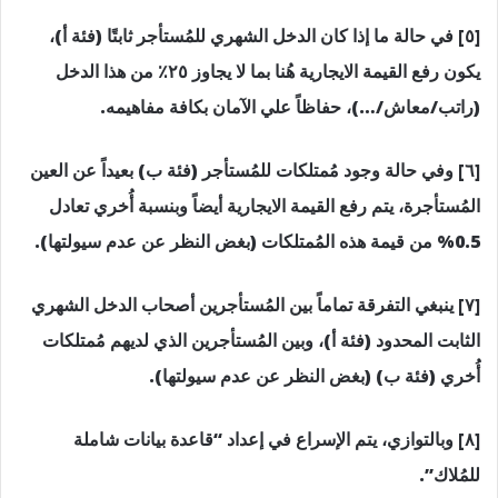
[٥] في حالة ما إذا كان الدخل الشهري للمُستأجر ثابتًا (فئة أ)،
يكون رفع القيمة الايجارية هُنا بما لا يجاوز ٢٥٪؜ من هذا الدخل
(راتب/معاش/…)، حفاظاً علي الآمان بكافة مفاهيمه.
[٦] وفي حالة وجود مُمتلكات للمُستأجر (فئة ب) بعيداً عن العين
المُستأجرة، يتم رفع القيمة الايجارية أيضاً وبنسبة أُخري تعادل
0.5% من قيمة هذه المُمتلكات (بغض النظر عن عدم سيولتها).
[٧] ينبغي التفرقة تماماً بين المُستأجرين أصحاب الدخل الشهري
الثابت المحدود (فئة أ)، وبين المُستأجرين الذي لديهم مُمتلكات
أُخري (فئة ب) (بغض النظر عن عدم سيولتها).
[٨] وبالتوازي، يتم الإسراع في إعداد “قاعدة بيانات شاملة
للمُلاك”.