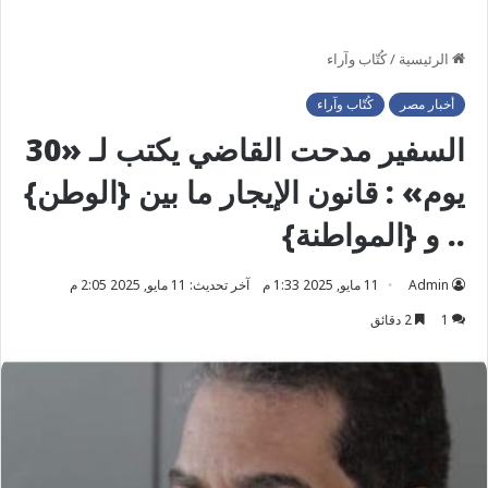
الرئيسية
/
كُتّاب وآراء
أخبار مصر
كُتّاب وآراء
السفير مدحت القاضي يكتب لـ «30
يوم» : قانون الإيجار ما بين {الوطن}
.. و {المواطنة}
Admin
11 مايو, 2025 1:33 م
آخر تحديث: 11 مايو, 2025 2:05 م
1
2 دقائق