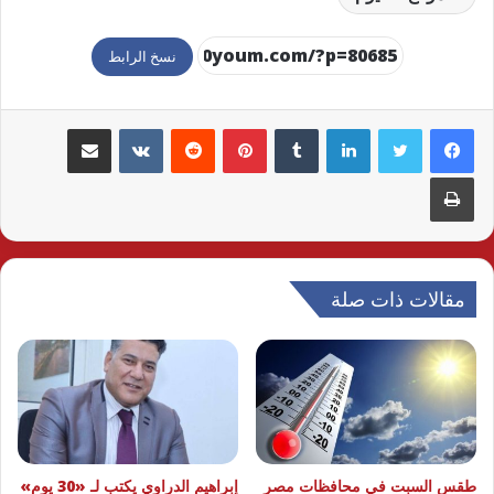
نسخ الرابط
لينكدإن
بينتيريست
مشاركة عبر البريد
طباعة
مقالات ذات صلة
طقس السبت في محافظات مصر
إبراهيم الدراوي يكتب لـ «30 يوم»