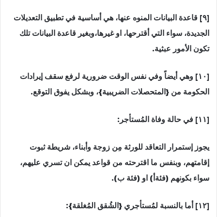
[٩] قاعدة البيانات المنوه عنها، هي أساسية في تطبيق التعديلات
الجديدة، سواء التي أقترحها، او غيرها،وبغير قاعدة البيانات تلك
تكون الأمور عبثية.
[١٠] وهي أيضاً وفي نفس الوقت ضرورية لرفع سقف إيرادات
الحكومة من {المتحصلات الضريبية}، وبشكل يفوق التوقع.
[١١] في حالة وفاة المُستأجر:
يجوز إستمرار التعاقد للورثة مِن زوجة وأبناء، شريطة ثبوت
إقامتهم، وبنفس ما اقترحته من قواعد يمكن ان تسري عليهم،
سواء بكونهم (فئةأ) او (فئة ب).
[١٢] أما بالنسبة لمُستأجري {الشُقق المُغلقة}: