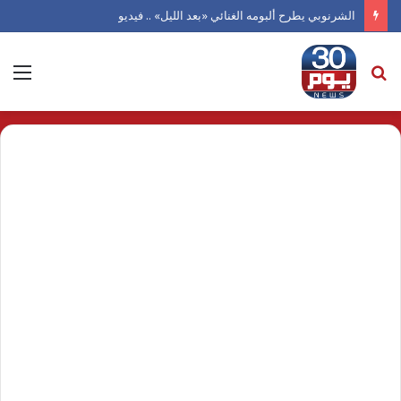
الشرنوبي يطرح ألبومه الغنائي «بعد الليل» .. فيديو
بحث
الق
عن