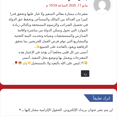
ق
مايو 11, 2025 الساعة 10:59 م
و
مقترحات ممتازة معالي السفير ولا غبار عليها وتحقق قدرا
ل
كبيرا من العدالة بين المالك والمستأجر..وتحفظ حق الدولة
في تحصيل الضرائب والرسوم المستحقة وبالتالي زيادة
الموارد التي تخول وتمكن الدولة من مباشرة واقامة
المدارس والمستشفيات وصيانة وتحديث البنية التحتية
والمشاريع التي توفر فرص العمل للخريجين بما يحقق
الرفاهية ويعود بالفائدة على الجميع
..
أتمنى من كل قلبي مخلصا أن يؤخذ في الإعتبار هذه
المقترحات ويعمل بها وتوضع محل التنفيذ..أتمنى
؟!..ليس على الله بالبعيد ولا بالمستحيل
..
..
رد
اترك تعليقاً
لن يتم نشر عنوان بريدك الإلكتروني.
الحقول الإلزامية مشار إليها بـ
*