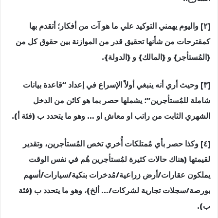
[٢] واليوم يهمني التوكيد علي ما هو آت من أفكار؛ أتقدم بها
كمقترحات من شأنها تحقيق قدر من الموازنة بين حقوق كل من
{المُستأجر} و {المالك} و {الدولة}.
[٣] وحيث أري أنه ينبغي أولاً الإسراع في إعداد “قاعدة بيانات
شاملة للمُستأجرين”؛ يشملها حصر بما هو كائن من الدخل
الشهري الثابت من راتب او معاش او … وهو ما يتحدد ب (فئة أ).
[٤] وكذا حصر بأي مُمتلكات أُخري تخص المُستأجرين، وتقدير
لقيمتها (هناك حالات كثيرة لمُستأجرين هُم في نفس الوقت
يملكون عقارات/أرض زراعية/مُدخرات بنكية/سيارات/أسهم
بورصة/سجلات تجارية لشركات/… ألخ)، وهو ما يتحدد ب (فئة
ب).