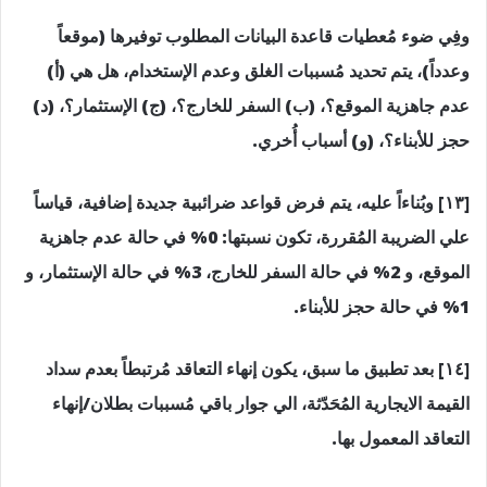
وفِي ضوء مُعطيات قاعدة البيانات المطلوب توفيرها (موقعاً
وعدداً)، يتم تحديد مُسببات الغلق وعدم الإستخدام، هل هي (أ)
عدم جاهزية الموقع؟، (ب) السفر للخارج؟، (ج) الإستثمار؟، (د)
حجز للأبناء؟، (و) أسباب أُخري.
[١٣] وبُناءاً عليه، يتم فرض قواعد ضرائبية جديدة إضافية، قياساً
علي الضريبة المُقررة، تكون نسبتها: 0% في حالة عدم جاهزية
الموقع، و 2% في حالة السفر للخارج، 3% في حالة الإستثمار، و
1% في حالة حجز للأبناء.
[١٤] بعد تطبيق ما سبق، يكون إنهاء التعاقد مُرتبطاً بعدم سداد
القيمة الايجارية المُحَدّثة، الي جوار باقي مُسببات بطلان/إنهاء
التعاقد المعمول بها.