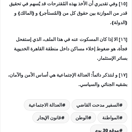
[١٥] وفي تقديري أن الأخذ بهذه المُقترحات قد يٌسهم في تحقيق
قدر من الموازنة بين حقوق كل من {المُستأجر} و {المالك} و
{الدولة}.
[١٦] الا إذا كان المسكوت عنه في هذا الملف، الذي إستفحل
فجأة، هو ضغوط إخلاء مساكن داخل منطقة القاهرة الخديوية
بساتر الإستثمار.
[١٧] و لنتذكر دائماً: العدالة الإجتماعية هي أساس الأمن والآمان،
بشقيه الجنائي والسياسي.
السفير مدحت القاضي
العدالة الاجتماعية
المواطنة
الوطن
قانون الإيجار
موقع 30 يوم