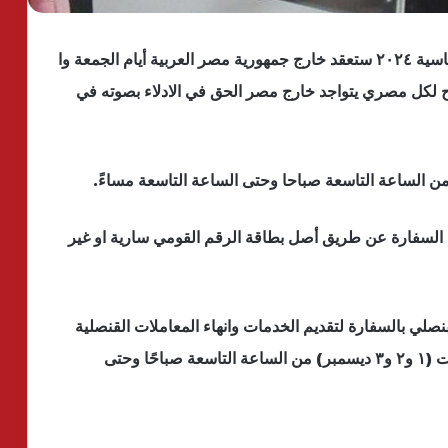
أكدت السفارة المصرية فى ايطاليا ان الانتخابات الرئاسية ٢٠٢٤ ستعقد خارج جمهورية مصر العربية أيام الجمعة وا
٣ ديسمبر المقبل ، ويتاح لكل مصري يتواجد خارج مصر الحق في الادلاء بصوته في
ً من الساعة التاسعة صباحا وحتى الساعة التاسعة مساءً.
ل السفارة عن طريق أصل بطاقة الرقم القومي سارية او غير
نصلي بالسفارة لتقديم الخدمات وانهاء المعاملات القنصلية
للمواطنين المصريين فقط، وذلك طوال ايام الانتخابات (١ و٢ و٣ ديسمبر) من الساعة التاسعة صباحًا وحتى