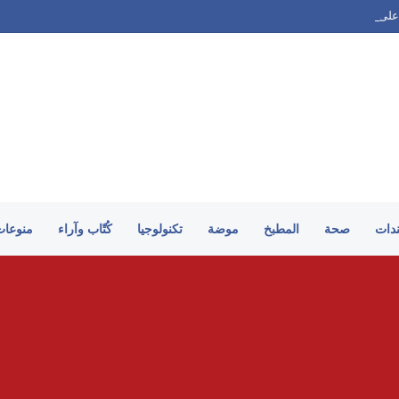
على الطريقة السورية
ندات
صحة
المطبخ
موضة
تكنولوجيا
كُتّاب وآراء
منوعات