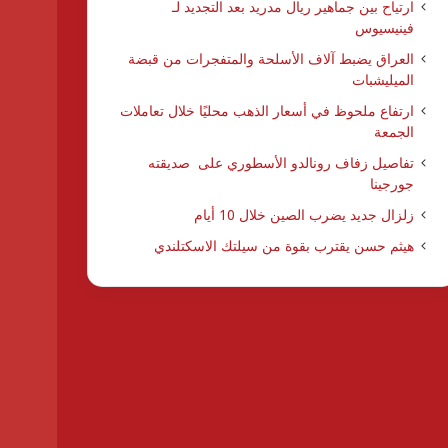
ارتياح بين جماهير ريال مدريد بعد التجديد لـ
فينيسيوس
العراق يضبط آلاف الأسلحة والمتفجرات من قبضة
الميليشبات
ارتفاع ملحوظ في أسعار الذهب محليًا خلال تعاملات
الجمعة
تفاصيل زفاف رونالدو الأسطوري على صديقته
جورجينا
زلزال جديد يضرب الصين خلال 10 أيام
هيثم حسن يقترب بقوة من سيلتك الاسكتلندي