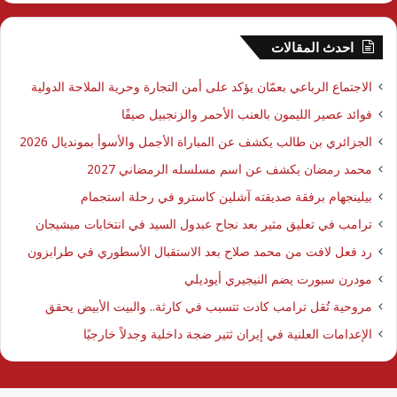
احدث المقالات
الاجتماع الرباعي بعمّان يؤكد على أمن التجارة وحرية الملاحة الدولية
فوائد عصير الليمون بالعنب الأحمر والزنجبيل صيفًا
الجزائري بن طالب يكشف عن المباراة الأجمل والأسوأ بمونديال 2026
محمد رمضان يكشف عن اسم مسلسله الرمضاني 2027
بيلينجهام برفقة صديقته آشلين كاسترو في رحلة استجمام
ترامب في تعليق مثير بعد نجاح عبدول السيد في انتخابات ميشيجان
رد فعل لافت من محمد صلاح بعد الاستقبال الأسطوري في طرابزون
مودرن سبورت يضم النيجيري أيوديلي
مروحية تُقل ترامب كادت تتسبب في كارثة.. والبيت الأبيض يحقق
الإعدامات العلنية في إيران ثتير ضجة داخلية وجدلاً خارجيًا