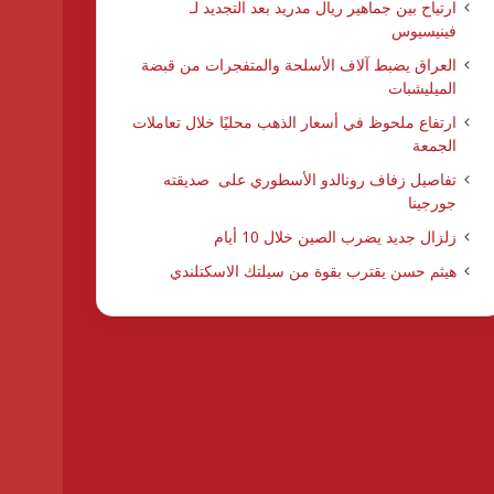
ارتياح بين جماهير ريال مدريد بعد التجديد لـ
فينيسيوس
العراق يضبط آلاف الأسلحة والمتفجرات من قبضة
الميليشبات
ارتفاع ملحوظ في أسعار الذهب محليًا خلال تعاملات
الجمعة
تفاصيل زفاف رونالدو الأسطوري على صديقته
جورجينا
زلزال جديد يضرب الصين خلال 10 أيام
هيثم حسن يقترب بقوة من سيلتك الاسكتلندي