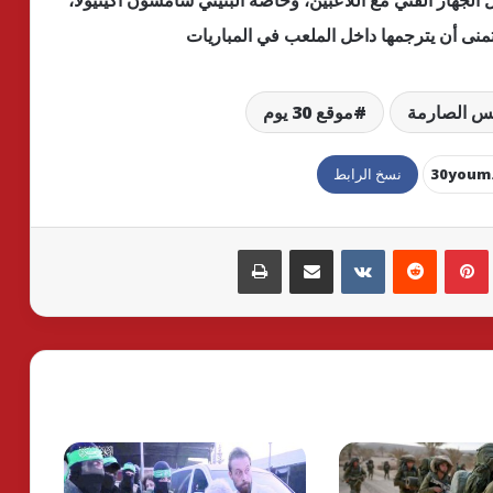
الجهاز الفني مع اللاعبين، وخاصة البنيني سامسون أكينيولا،
منى أن يترجمها داخل الملعب في المباريات
لس الصارمة
موقع 30 يوم
نسخ الرابط
بينتيريست
مشاركة عبر البريد
طباعة