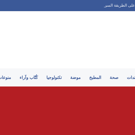
على الطريقة السورية
ندات
صحة
المطبخ
موضة
تكنولوجيا
كُتّاب وآراء
منوعات