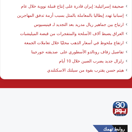
صحيفة إسرائيلية: إيران قادرة على إنتاج قنبلة نووية خلال عام
إسبانيا تهدد إيطاليا بالمعاملة بالمثل بسبب أزمة تدفق المهاجرين
ارتياح بين جماهير ريال مدريد بعد التجديد لـ فينيسيوس
العراق يضبط آلاف الأسلحة والمتفجرات من قبضة الميليشبات
ارتفاع ملحوظ في أسعار الذهب محليًا خلال تعاملات الجمعة
تفاصيل زفاف رونالدو الأسطوري على صديقته جورجينا
زلزال جديد يضرب الصين خلال 10 أيام
هيثم حسن يقترب بقوة من سيلتك الاسكتلندي
روابط تهمك