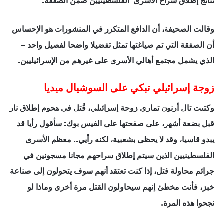
نتائج إطلاق سراح الأسرى الفلسطينيين ضمن الصفقة.
وقالت الصحيفة، أن الدافع المتكرر في المنشورات هو الإحساس
أن الصفقة التي تم صياغتها تمثل تفضيلا واضحا لفصيل واحد –
الذي يشمل مجتمع أهالي الأسرى على غيرهم من الإسرائيليين.
زوجة إسرائيلي تبكي على السوشيال ميديا
وكتبت تال أرنون تماري زوجة إسرائيلي، قُتل في هجوم إطلاق نار
قبل بضعة أشهر، على صفحتها على الفيس بوك: سأقول رأيا قد
يبدو قاسيا، وقد لا يحظى بشعبية، لكنه رأيي.. معظم الأسرى
الفلسطينيين الذين سيتم إطلاق سراحهم مجانا مسجونين في
جرائم محاولة قتل، إذا كنت تعتقد أنهم سوف يتحولون إلى صناعة
خبز، فأنت مخطئ إنهم سيحاولون القتل مرة أخرى وماذا لو
نجحوا هذه المرة.