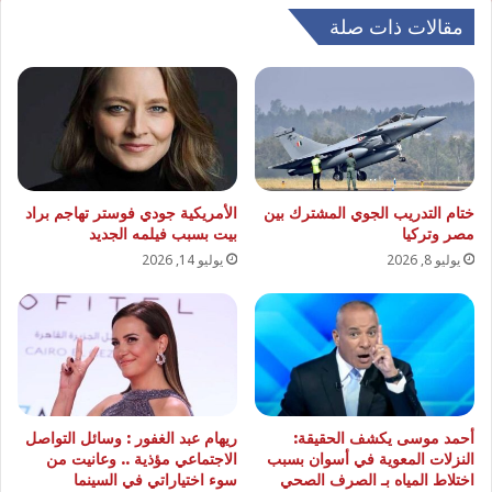
مقالات ذات صلة
ختام التدريب الجوي المشترك بين
الأمريكية جودي فوستر تهاجم براد
مصر وتركيا
بيت بسبب فيلمه الجديد
يوليو 8, 2026
يوليو 14, 2026
أحمد موسى يكشف الحقيقة:
ريهام عبد الغفور : وسائل التواصل
النزلات المعوية في أسوان بسبب
الاجتماعي مؤذية .. وعانيت من
اختلاط المياه بـ الصرف الصحي
سوء اختياراتي في السينما