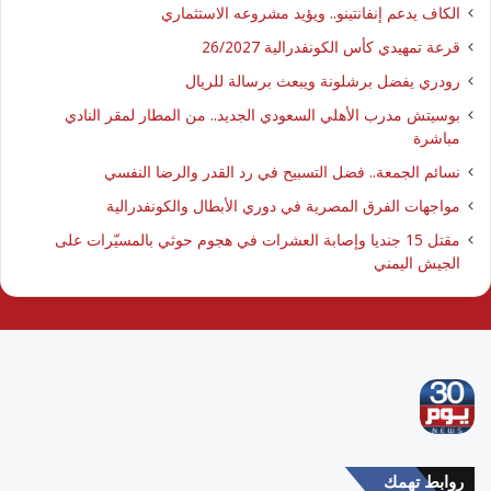
الكاف يدعم إنفانتينو.. ويؤيد مشروعه الاستثماري
قرعة تمهيدي كأس الكونفدرالية 26/2027
رودري يفضل برشلونة ويبعث برسالة للريال
بوسيتش مدرب الأهلي السعودي الجديد.. من المطار لمقر النادي
مباشرة
نسائم الجمعة.. فضل التسبيح في رد القدر والرضا النفسي
مواجهات الفرق المصرية في دوري الأبطال والكونفدرالية
مقتل 15 جنديا وإصابة العشرات في هجوم حوثي بالمسيّرات على
الجيش اليمني
روابط تهمك