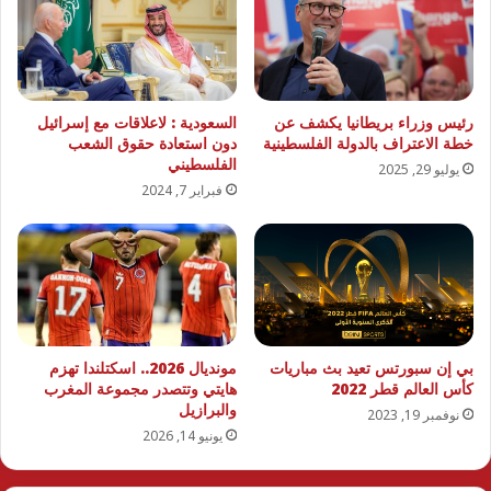
رئيس وزراء بريطانيا يكشف عن
السعودية : لاعلاقات مع إسرائيل
خطة الاعتراف بالدولة الفلسطينية
دون استعادة حقوق الشعب
الفلسطيني
يوليو 29, 2025
فبراير 7, 2024
بي إن سبورتس تعيد بث مباريات
مونديال 2026.. اسكتلندا تهزم
كأس العالم قطر 2022
هايتي وتتصدر مجموعة المغرب
والبرازيل
نوفمبر 19, 2023
يونيو 14, 2026