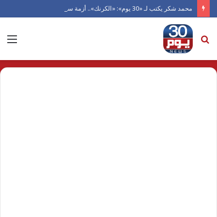
محمد شكر يكتب لـ «30 يوم»: «الكرنك».. أزمة سينما أتلفها الهوى
بحث
الق
عن