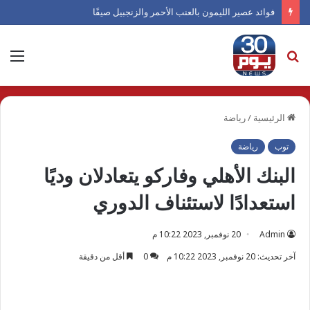
فوائد عصير الليمون بالعنب الأحمر والزنجبيل صيفًا
بحث
الق
عن
الرئيسية
/
رياضة
توب
رياضة
البنك الأهلي وفاركو يتعادلان وديًا
استعدادًا لاستئناف الدوري
Admin
20 نوفمبر, 2023 10:22 م
آخر تحديث: 20 نوفمبر, 2023 10:22 م
0
أقل من دقيقة