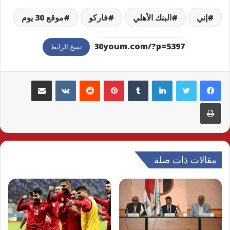
إني
البنك الأهلي
فاركو
موقع 30 يوم
نسخ الرابط
لينكدإن
بينتيريست
مشاركة عبر البريد
طباعة
مقالات ذات صلة