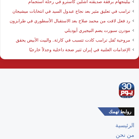
بيلينجهام برفقة صديقته آشلين كاسترو في رحلة استجمام
ترامب في تعليق مثير بعد نجاح عبدول السيد في انتخابات ميشيجان
رد فعل لافت من محمد صلاح بعد الاستقبال الأسطوري في طرابزون
مودرن سبورت يضم النيجيري أيوديلي
مروحية تُقل ترامب كادت تتسبب في كارثة.. والبيت الأبيض يحقق
الإعدامات العلنية في إيران ثتير ضجة داخلية وجدلاً خارجيًا
روابط تهمك
الرئيسية
من نحن