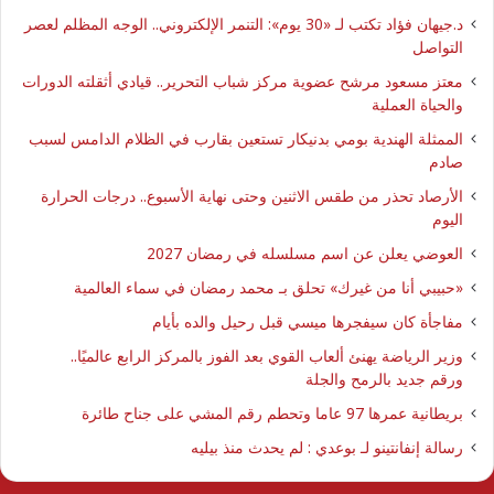
د.جيهان فؤاد تكتب لـ «30 يوم»: التنمر الإلكتروني.. الوجه المظلم لعصر
التواصل
معتز مسعود مرشح عضوية مركز شباب التحرير.. قيادي أثقلته الدورات
والحياة العملية
الممثلة الهندية بومي بدنيكار تستعين بقارب في الظلام الدامس لسبب
صادم
الأرصاد تحذر من طقس الاثنين وحتى نهاية الأسبوع.. درجات الحرارة
اليوم
العوضي يعلن عن اسم مسلسله في رمضان 2027
​«حبيبي أنا من غيرك» تحلق بـ محمد رمضان في سماء العالمية
مفاجأة كان سيفجرها ميسي قبل رحيل والده بأيام
وزير الرياضة يهنئ ألعاب القوي بعد الفوز بالمركز الرابع عالميًا..
ورقم جديد بالرمح والجلة
بريطانية عمرها 97 عاما وتحطم رقم المشي على جناح طائرة
رسالة إنفانتينو لـ بوعدي : لم يحدث منذ بيليه