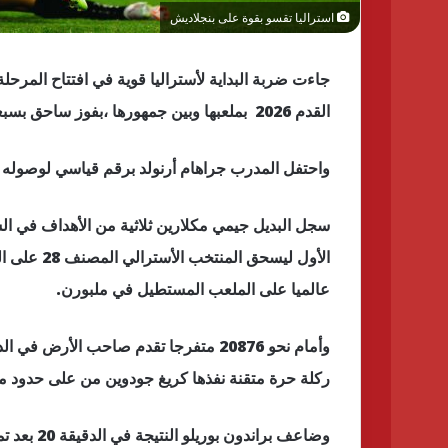
استراليا تقسو بقوة على بنجلاديش
جاءت ضربة البداية لأستراليا قوية في افتتاح المرحلة
القدم 2026 بملعبها وبين جمهورها ،بفوز ساحق بسبعة أهداف نظيفة على بنجلاديش
واحتفل المدرب جراهام أرنولد برقم قياسي لوصوله إلى 59 مباراة على رأس الجهاز الفني لمنتخب
سجل البديل جيمي مكلارين ثلاثية من الأهداف في ا
عالميا على الملعب المستطيل في ملبورن.
وأمام نحو 20876 متفرجا تقدم صاحب ال
ركلة حرة متقنة نفذها كريغ جودوين من على حدود من
وضاعف برا