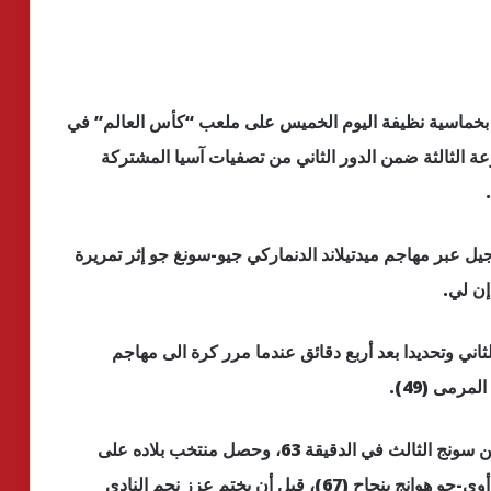
بخماسية نظيفة اليوم الخميس على ملعب “كأس العالم” في
ة الثالثة ضمن الدور الثاني من تصفيات آسيا المشتركة
ي حتى الدقيقة 44 لافتتاح التسجيل عبر مهاجم ميدتيلاند الدنماركي جيو-سونغ جو إثر تمريرة
ن لي.
اني وتحديدا بعد أربع دقائق عندما مرر كرة الى مهاجم
رمى (49).
وأضاف قائد كوريا وفريق توتنهام الإنجليزي هيونج-مين سونج الثالث في الدقيقة 63، وحصل منتخب بلاده على
ركلة جزاء انبرى لها مهاجم نوريتش سيتي الانجليزي أوي-جو هوانج بنجاح (67)، قبل أن يختم عزز نجم النادي