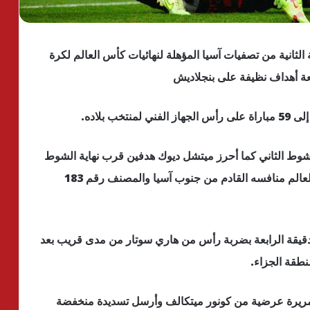
 الثانية من تصفيات آسيا المؤهلة لنهائيات كأس العالم لكرة
 بلاده.
لشوط الثاني كما أحرز ميتشل ديوك هدفين قرب نهاية الشوط
الأول ليسحق المنتخب الأسترالي المصنف 28 على العالم منافسه القادم من جنوب آسيا والمصنف رقم 183
أرض في الدقيقة الرابعة بضربة رأس من هاري سوتار من مدى قريب بعد
طقة الجزاء.
ندون بوريلو النتيجة في الدقيقة 20 بعد تمريرة عرضية من كونور ميتكالف وأرسل تسديدة منخفضة