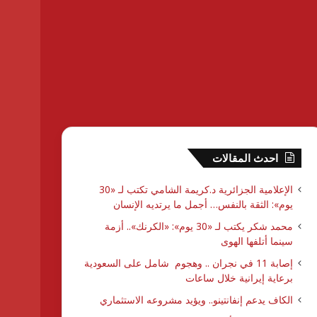
احدث المقالات
الإعلامية الجزائرية د.كريمة الشامي تكتب لـ «30
يوم»: الثقة بالنفس… أجمل ما يرتديه الإنسان
محمد شكر يكتب لـ «30 يوم»: «الكرنك».. أزمة
سينما أتلفها الهوى
إصابة 11 في نجران .. وهجوم شامل على السعودية
برعاية إيرانية خلال ساعات
الكاف يدعم إنفانتينو.. ويؤيد مشروعه الاستثماري