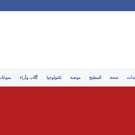
ندات
صحة
المطبخ
موضة
تكنولوجيا
كُتّاب وآراء
منوعات