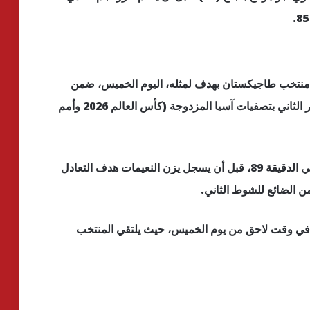
ه منتخب طاجيكستان بهدف لمثله، اليوم الخميس، ضمن
منافسات الجولة الأولى بالمجموعة السابعة من الدور الثاني بتصفيات آسيا المزدوجة (كأس العالم 2026 وأمم
سجل شاهروم سامييف هدف التقدم لطاجيكستان في الدقيقة 89، قبل أن يسجل يزن النعيمات هدف التعادل
ن الضائع للشوط الثاني.
 في وقت لاحق من يوم الخميس، حيث يلتقي المنتخب