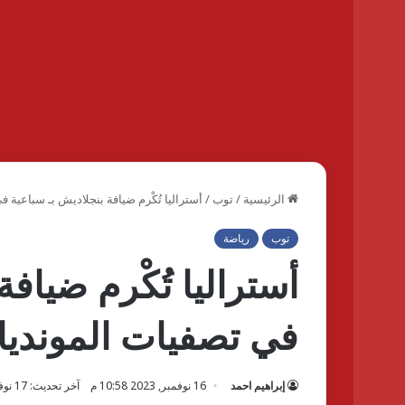
الرئيسية
/
توب
/
أستراليا تُكْرم ضيافة بنجلاديش بـ سباعية 
توب
رياضة
أستراليا تُكْرم ضياف
في تصفيات المونديا
إبراهيم احمد
16 نوفمبر, 2023 10:58 م
آخر تحديث: 17 نوفمبر, 2023 8:48 ص