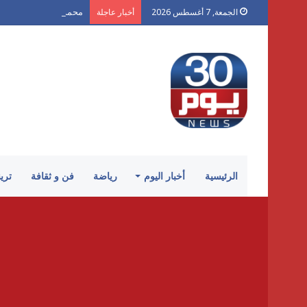
محمد شكر يكتب لـ «30 يوم»: «الكرنك».. أزمة سينما أتلفها الهوى
الجمعة, 7 أغسطس 2026
أخبار عاجلة
الرئيسية
أخبار اليوم
رياضة
فن و ثقافة
تري