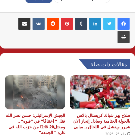
لينكدإن
بينتيريست
مشاركة عبر البريد
طباعة
مقالات ذات صلة
صلاح يهز شباك كريستال بالاس
الجيش الإسرائيلي: حسن نصر الله
بالجولة الختامية ويعادل إنجاز آلان
قتل ” اختناقًا” في “قبوه” ..
شيرر ويفشل في اللحاق بـ مبابي
ومقتل20 قائدًا من حزب الله في
غارة ” الجمعة”
مايو 25, 2025