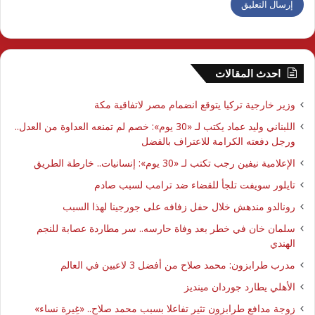
احدث المقالات
وزير خارجية تركيا يتوقع انضمام مصر لاتفاقية مكة
اللبناني وليد عماد يكتب لـ «30 يوم»: خصم لم تمنعه العداوة من العدل..
ورجل دفعته الكرامة للاعتراف بالفضل
الإعلامية نيفين رجب تكتب لـ «30 يوم»: إنسانيات.. خارطة الطريق
تايلور سويفت تلجأ للقضاء ضد ترامب لسبب صادم
رونالدو مندهش خلال حفل زفافه على جورجينا لهذا السبب
سلمان خان في خطر بعد وفاة حارسه.. سر مطاردة عصابة للنجم
الهندي
مدرب طرابزون: محمد صلاح من أفضل 3 لاعبين في العالم
الأهلي يطارد جوردان مينديز
زوجة مدافع طرابزون تثير تفاعلا بسبب محمد صلاح.. «غِيرة نساء»