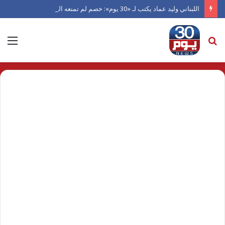
اللبناني وليد عماد يكتب لـ «30 يوم»: خصم لم تمنعه العداوة من العدل.. ورجل دفعته الكرامة للاعتراف بالفضل
بحث
الق
عن