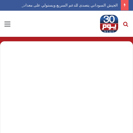
الجيش السوداني يتصدى للدعم السريع ويستولي على معدات غرب دارفور
بحث
الق
عن