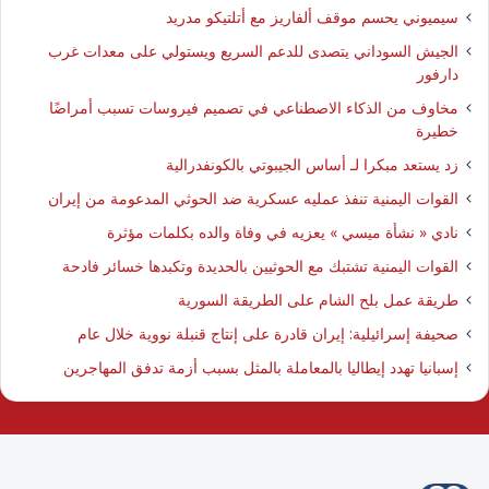
سيميوني يحسم موقف ألفاريز مع أتلتيكو مدريد
الجيش السوداني يتصدى للدعم السريع ويستولي على معدات غرب
دارفور
مخاوف من الذكاء الاصطناعي في تصميم فيروسات تسبب أمراضًا
خطيرة
زد يستعد مبكرا لـ أساس الجيبوتي بالكونفدرالية
القوات اليمنية تنفذ عمليه عسكرية ضد الحوثي المدعومة من إيران
نادي « نشأة ميسي » يعزيه في وفاة والده بكلمات مؤثرة
القوات اليمنية تشتبك مع الحوثيين بالحديدة وتكبدها خسائر فادحة
طريقة عمل بلح الشام على الطريقة السورية
صحيفة إسرائيلية: إيران قادرة على إنتاج قنبلة نووية خلال عام
إسبانيا تهدد إيطاليا بالمعاملة بالمثل بسبب أزمة تدفق المهاجرين