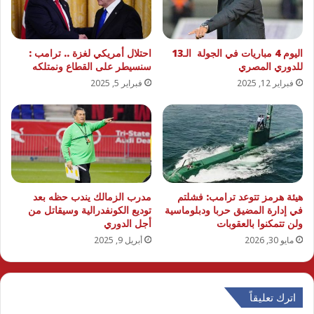
اليوم 4 مباريات في الجولة الـ13
احتلال أمريكي لغزة .. ترامب :
للدوري المصري
سنسيطر على القطاع ونمتلكه
فبراير 12, 2025
فبراير 5, 2025
هيئة هرمز تتوعد ترامب: فشلتم
مدرب الزمالك يندب حظه بعد
في إدارة المضيق حربا ودبلوماسية
توديع الكونفدرالية وسيقاتل من
ولن تتمكنوا بالعقوبات
أجل الدوري
مايو 30, 2026
أبريل 9, 2025
اترك تعليقاً