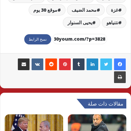
غزة
محمد الضيف
موقع 30 يوم
نتنياهو
يحيى السنوار
نسخ الرابط
لينكدإن
بينتيريست
مشاركة عبر البريد
طباعة
مقالات ذات صلة