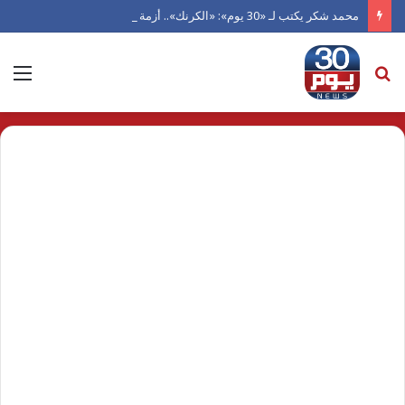
محمد شكر يكتب لـ «30 يوم»: «الكرنك».. أزمة سينما أتلفها الهوى
بحث
الق
عن