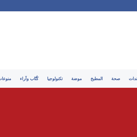
ندات
صحة
المطبخ
موضة
تكنولوجيا
كُتّاب وآراء
منوعات