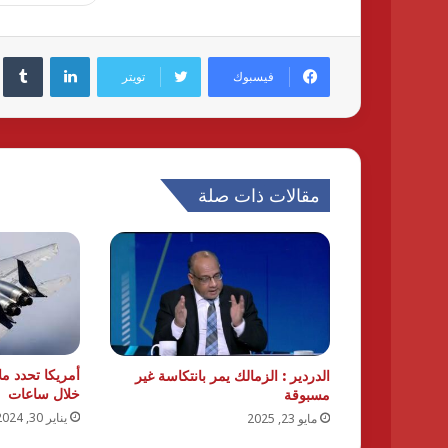
لينكدإن
فيسبوك
تويتر
مقالات ذات صلة
أمريكا تحدد مل
الدردير : الزمالك يمر بانتكاسة غير
خلال ساعات
مسبوقة
يناير 30, 2024
مايو 23, 2025