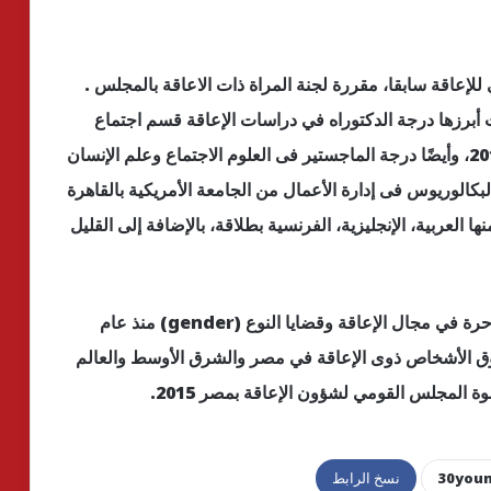
إعاقة سابقا، مقررة لجنة المراة ذات الاعاقة بالمجلس .
برزها درجة الدكتوراه في دراسات الإعاقة قسم اجتماع
وسياسات اجتماعية من جامعــــــة لييدز بإنجلترا 2010، وأيضًا درجة الماجستير فى العلوم الاجتماع وعلم الإنسان
القاهرة 1998، وكذلك درجة البكالوريوس فى إدارة الأعمال من الجامعة الأمريكية بالقاهرة
 عدد من اللغات منها العربية، الإنجليزية، الفرنسية بطلاقة، بالإضافة إلى القليل
وعملت كاستشارية دولية في مجال الإعاقة، وباحثة حرة في مجال الإعاقة وقضايا النوع (gender) منذ عام
قوق الأشخاص ذوى الإعاقة في مصر والشرق الأوسط والعالم
نسخ الرابط