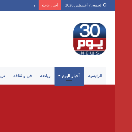
محمد شكر يكتب لـ «30 يوم»: «الكرنك».. أزمة سينما أتلفها الهوى
الجمعة, 7 أغسطس 2026
أخبار عاجلة
الرئيسية
أخبار اليوم
رياضة
فن و ثقافة
تري