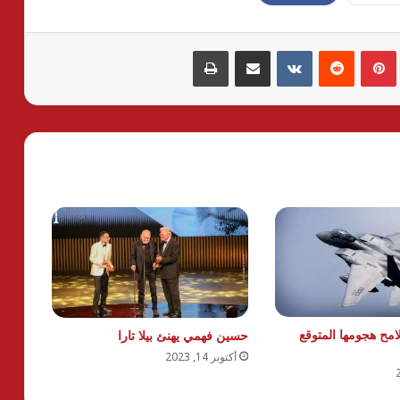
بينتيريست
مشاركة عبر البريد
طباعة
امح هجومها المتوقع
حسين فهمي يهنئ بيلا تارا
أكتوبر 14, 2023