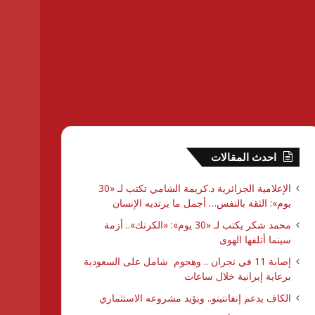
احدث المقالات
الإعلامية الجزائرية د.كريمة الشامي تكتب لـ «30
يوم»: الثقة بالنفس… أجمل ما يرتديه الإنسان
محمد شكر يكتب لـ «30 يوم»: «الكرنك».. أزمة
سينما أتلفها الهوى
إصابة 11 في نجران .. وهجوم شامل على السعودية
برعاية إيرانية خلال ساعات
الكاف يدعم إنفانتينو.. ويؤيد مشروعه الاستثماري