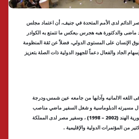
صر الدائم لدى الأمم المتحدة في جنيف، أن اعتماد مجلس
د ماضى والدكتورة هبه هجرس ،يعكس ما تتمتع به الكوادر
وق الإنسان على المستوى الدولي، فضلاً عن ثقة المنظومة
هام الجاد والفعال دعماً للجهود الدولية ذات الصلة بتعزيز
اللغه الالمانيه وآدابها من جامعه عين شمس،ودرجة
ل مسيرته الدبلوماسية و شغل السفير ماضي مناصب
مختلفة فى الخارج منها منصب سفير مصر لدى جمهورية الهند (2002 – 1998) ، وسفير مصر لدى المملكة