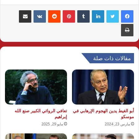
لينكدإن
بينتيريست
مشاركة عبر البريد
طباعة
مقالات ذات صلة
أبو الغيط يدين الهجوم الإرهابي في
تعافي الروائي الكبير صنع الله
موسكو
إبراهيم
مارس 23, 2024
مايو 29, 2025