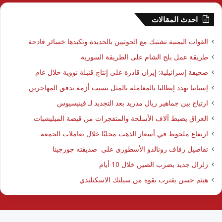
احدث المقالات
القوات اليمنية تشتبك مع الحوثيين بالحديدة وتكبدها خسائر فادحة
طريقة عمل بلح الشام على الطريقة السورية
صحيفة إسرائيلية: إيران قادرة على إنتاج قنبلة نووية خلال عام
إسبانيا تهدد إيطاليا بالمعاملة بالمثل بسبب أزمة تدفق المهاجرين
ارتياح بين جماهير ريال مدريد بعد التجديد لـ فينيسيوس
العراق يضبط آلاف الأسلحة والمتفجرات من قبضة الميليشبات
ارتفاع ملحوظ في أسعار الذهب محليًا خلال تعاملات الجمعة
تفاصيل زفاف رونالدو الأسطوري على صديقته جورجينا
زلزال جديد يضرب الصين خلال 10 أيام
هيثم حسن يقترب بقوة من سيلتك الاسكتلندي