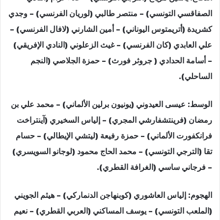
الصفاقسي التونسي) – منتصر طالبي (لوريان الفرنسي) – وجدي
كشريدة (أتريمتوس اليوناني) – أمين الشارني (لافال الفرنسي) –
علي العابدي (كان الفرنسي) – غيث الزعلوني (النادي الإفريقي)
– أسامة الحدادي ( جروثر فورث) – حمزة الجلاصي (النجم
الساحلي).
الوسط: عيسى العيدوني (يونيون برلين الألماني) – محمد علي بن
رمضان (فرينتشفارشي المجري) – إلياس السخيري (آينتراخت
فرانكفورت الألماني) – حمزة رفيعة (ليتشي الإيطالي) – حسام
تقا (الترجي التونسي) – محمد الحاج محمود (لوجانو السويسري)
– فرجاني ساسي (الغرافة القطري).
الهجوم: إلياس العاشوري (كوبنهاجن الدنماركي) – هيثم الجويني
(الملعب التونسي) – يوسف المساكني (العربي القطري) – نعيم