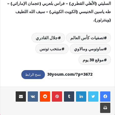
السليتي (الأهلي القطري) – فراس بلعربي (عجمان الإماراتي) –
طه ياسين الخنيسي (الكويت الكويتي) – سيف الله اللطيف
(وينترثور).
تصفيات كأس العالم
جلال القادري
ساوتومي ومالاوي
منتخب تونس
موقع 30 يوم
نسخ الرابط
لينكدإن
بينتيريست
مشاركة عبر البريد
طباعة