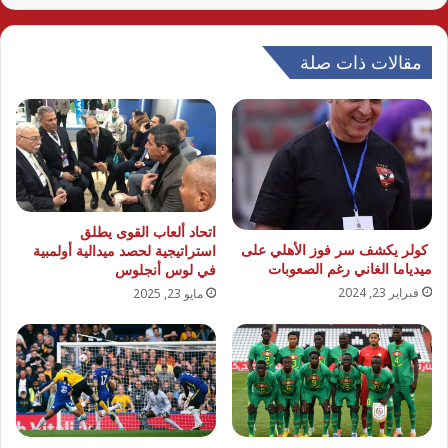
مقالات ذات صلة
اتحاد ألعاب القوى يطلق
كولر يكشف سر فوز الأهلي على
استراتيجية لحصد ميدالية أولمبية
ميدياما الغاني رغم الصعوبات
في لوس أنجلوس
فبراير 23, 2024
مايو 23, 2025