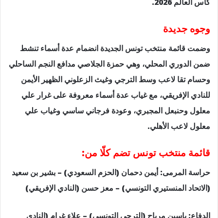
كأس العالم 2026.
وجوه جديدة
وضمت قائمة منتخب تونس الجديدة انضمام عدة أسماء تنشط
ضمن الدوري المحلي، وهي حمزة الجلاصي مدافع النجم الساحلي
وحسام تقا لاعب وسط الترجي وغيث الزعلوني الظهير الأيمن
للنادي الإفريقي، مع غياب عدة أسماء معروفة على غرار علي
معلول وحنبعل المجبري، وعودة فرجاني ساسي وغياب علي
معلول لاعب الأهلي.
قائمة منتخب تونس تضم كلّا من:
حراسة المرمى: أيمن دحمان (الحزم السعودي) – بشير بن سعيد
(الاتحاد المنستيري التونسي) – معز حسن (النادي الإفريقي)
الدفاع: ياسين مرياح (الترجي التونسي) – علاء غرام (النادي