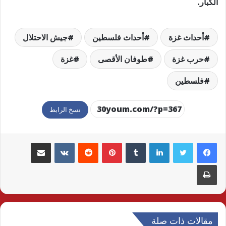
الكبار.
أحداث غزة
أحداث فلسطين
جيش الاحتلال
حرب غزة
طوفان الأقصى
غزة
فلسطين
نسخ الرابط
لينكدإن
بينتيريست
مشاركة عبر البريد
طباعة
مقالات ذات صلة