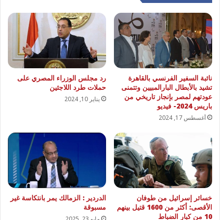
نائبة السفير الفرنسي بالقاهرة
رد مجلس الوزراء المصري على
تشيد بالأبطال البارالمبيين وتتمنى
حملات طرد اللاجئين
عودتهم لمصر بإنجاز تاريخي من
يناير 10, 2024
باريس 2024- فيديو
أغسطس 17, 2024
خسائر إسرائيل من طوفان
الدردير : الزمالك يمر بانتكاسة غير
الأقصى: أكثر من 1600 قتيل بينهم
مسبوقة
10 من كبار الضباط
مايو 23, 2025