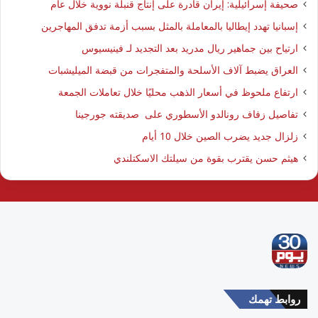
صحيفة إسرائيلية: إيران قادرة على إنتاج قنبلة نووية خلال عام
إسبانيا تهدد إيطاليا بالمعاملة بالمثل بسبب أزمة تدفق المهاجرين
ارتياح بين جماهير ريال مدريد بعد التجديد لـ فينيسيوس
العراق يضبط آلاف الأسلحة والمتفجرات من قبضة الميليشبات
ارتفاع ملحوظ في أسعار الذهب محليًا خلال تعاملات الجمعة
تفاصيل زفاف رونالدو الأسطوري على صديقته جورجينا
زلزال جديد يضرب الصين خلال 10 أيام
هيثم حسن يقترب بقوة من سيلتك الاسكتلندي
روابط تهمك