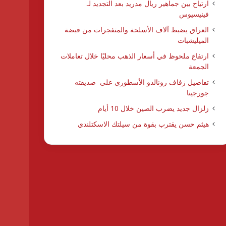
ارتياح بين جماهير ريال مدريد بعد التجديد لـ
فينيسيوس
العراق يضبط آلاف الأسلحة والمتفجرات من قبضة
الميليشبات
ارتفاع ملحوظ في أسعار الذهب محليًا خلال تعاملات
الجمعة
تفاصيل زفاف رونالدو الأسطوري على صديقته
جورجينا
زلزال جديد يضرب الصين خلال 10 أيام
هيثم حسن يقترب بقوة من سيلتك الاسكتلندي