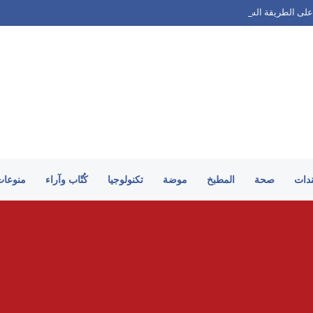
على الطريقة السورية
ندات
صحة
المطبخ
موضة
تكنولوجيا
كُتّاب وآراء
منوعات