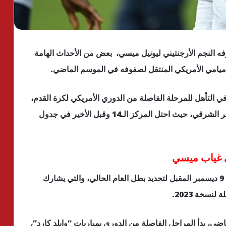
النجم الأرجنتيني ليونيل ميسي، بعض من الأحداث الهامة
ميامي الأمريكي المنتقل لصفوفه في الموسم الماضي.
التأهل للمرحلة الفاصلة من الدوري الأمريكي لكرة القدم،
بعدما خرج من الفرق الـ9 الأولى في مجموعة المؤتمر الشرقي، حيث احتل المركز الـ14 وقبل الأخير في جدول
ي غياب ميسي
تستمر الأن بطولة الدوري الأمريكي لكرة القدم حتى 9 ديسمبر المقبل لتحديد بطل العام الحالي، والتي يشارك
 الماضية وتحديدا في 25 أكتوبر الماضي، بدأ المراحل الفاصلة من الدوري بمباريات “وايلد كارد”،