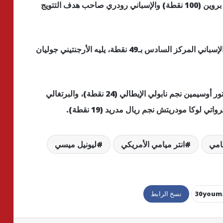
مانشستر سيتي سيتي الإنجليزي، البلجيكي كيفن دي بروين (100 نقطة) والإسباني رودري صاحب هدف التتويج
ونال البرازيلي فينيسيوس جونيور لاعب ريال مدريد الإسباني المركز السادس بـ49 نقطة، يليه الأرجنتيني جوليان
وتواجد في المراكز من الثامن للعاشر، النيجيري فيكتور أوسيمين نجم نابولي الإيطالي (24 نقطة)، والبرتغالي
يامي
انتر ميامي الأمريكي
ليونيل ميسي
نسخ الرابط