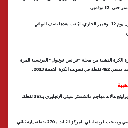
12 نوفمبر.
من المنتظر أن يسدل الستار على مباريات الدور الأول يوم 12 نوفمبر الجاري، ليُلعب بعدها نصف النهائي
ي.
زة الكرة الذهبية من مجلة “فرانس فوتبول” الفرنسية للمرة
ة الذهبية 2023.
جاء في وصافة اللاعبين المرشحين النجم النرويجي إيرلينج هالاند مهاجم مانشستر سيتي الإنجليزي بـ357 نقطة،
حل كيليان مبابي، مهاجم باريس سان جيرمان الفرنسي ومنتخب فرنسا، في المركز الثالث بـ270 نقطة، يليه ثنائي