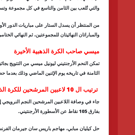
والتي تُلعب بين الثامن والتاسع في كل مجموعة وتستمر حتي 
والمباراتان النهائيتان للمجموعتين، ثم النهائي الختام
ميسي صاحب الكرة الذهبية الأخيرة
تمكن النحم الأرجنتيني ليونيل ميسي من التتويج بجائ
الثامنة في تاريخه يوم الإثنين الماضي وذلك بعدما حصد ميسي 462 نقطة في تصويت الكر
ترتيب ال 10 لاعبين المرشحين للكرة الذهبية
بفارق 105 نقاط عن الأسطورة الأرجنتيني.