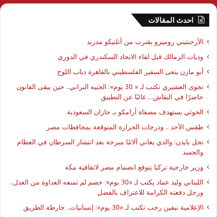
احدث المقالات
الأرجنتيني روميرو يقترب من أتلتيكو مدريد
وديات الزمالك قبل لقاء الاتحاد السكندري في الدوري
أبو مازن ينعى السفير الفلسطيني بالقاهرة دياب اللوح
نجوى العشيري تكتب لـ « 30 يوم»: الجنيه البراني.. حين يبقى القانون
حاضرًا في النقاش… غائبًا عن التطبيق
الحوثي يستهدف مصفاة أرامكو بـ جازان السعودية
طقس الأحد .. ودرجات الحرارة المتوقعة بمحافظات مصر
نجل بايدن: والدي يعاني آلامًا مبرحة بعد انتشار السرطان في العظام
والجسد
وزير خارجية تركيا يتوقع انضمام مصر لاتفاقية مكة
اللبناني وليد عماد يكتب لـ «30 يوم»: خصم لم تمنعه العداوة من العدل..
ورجل دفعته الكرامة للاعتراف بالفضل
الإعلامية نيفين رجب تكتب لـ «30 يوم»: إنسانيات.. خارطة الطريق