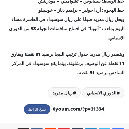
خط الوسط: سيبايوس – تشواميني – مودريتش
خط الهجوم: أردا جولير – براهيم دياز – خوسيلو
ويحل ريال مدريد ضيفًا على ريال سوسيداد في العاشرة مساء
اليوم بملعب “أنويتا” في افتتاح منافسات الجولة 33 من الدوري
الإسباني.
ويتصدر ريال مدريد جدول ترتيب الليجا برصيد 81 نقطة وبفارق
11 نقطة عن الوصيف برشلونة، بينما يقع سوسيداد في المركز
السادس برصيد 51 نقطة.
الدوري الاسباني
ريال مدريد
نسخ الرابط
لينكدإن
بينتيريست
مشاركة عبر البريد