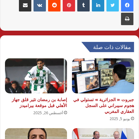
طباعة
مقالات ذات صلة
جبروت « الجزائرية » تستولي في
إصابة بن رمضان تثير قلق جهاز
هجوم سيبراني على السجل
الأهلي قبل موقعة بيراميدز
العقاري المغربي
أغسطس 26, 2025
يونيو 5, 2025