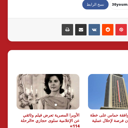
نسخ الرابط
بينتيريست
مشاركة عبر البريد
طباعة
وافقة حماس على خطة
الأوبرا المصرية تعرض فيلم وثائقي
ان فرصة لإحلال عملية
عن الإعلامية سلوى حجازي «الرحلة
114»