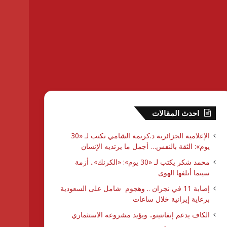
احدث المقالات
الإعلامية الجزائرية د.كريمة الشامي تكتب لـ «30
يوم»: الثقة بالنفس… أجمل ما يرتديه الإنسان
محمد شكر يكتب لـ «30 يوم»: «الكرنك».. أزمة
سينما أتلفها الهوى
إصابة 11 في نجران .. وهجوم شامل على السعودية
برعاية إيرانية خلال ساعات
الكاف يدعم إنفانتينو.. ويؤيد مشروعه الاستثماري