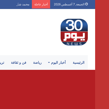
محمد شكر يكتب لـ «30 يوم»: «الكرنك».. أزمة سينما أتلفها الهوى
الجمعة, 7 أغسطس 2026
أخبار عاجلة
الرئيسية
أخبار اليوم
رياضة
فن و ثقافة
تري