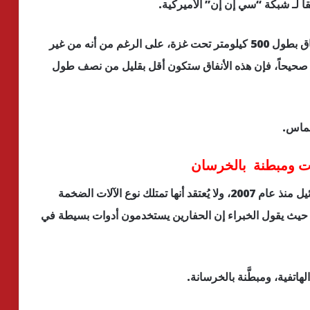
ً لـ شبكة “سي إن إن” الأميركية.
وقالت “حماس”، في عام 2021، إنها قامت ببناء أنفاق بطول 500 كيلومتر تحت غزة، على الرغم من أنه من غير
 هذا صحيحاً، فإن هذه الأنفاق ستكون أقل بقليل من نصف طول
حماس.
لات ومبطنة بالخرسان
وتخضع غزة لحصار بري وبحري وجوي من قِبل إسرائيل منذ عام 2007، ولا يُعتقد أنها تمتلك نوع الآلات الضخمة
ض، حيث يقول الخبراء إن الحفارين يستخدمون أدوات بسيطة في
هاتفية، ومبطَّنة بالخرسانة.