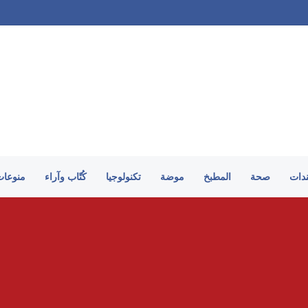
ندات
صحة
المطبخ
موضة
تكنولوجيا
كُتّاب وآراء
منوعات