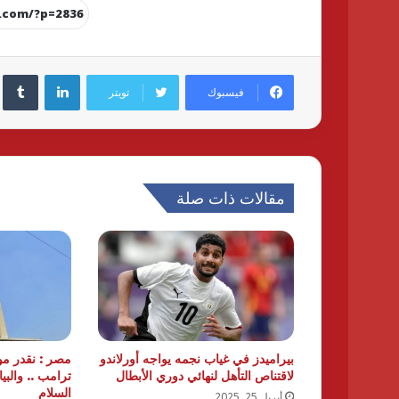
لينكدإن
فيسبوك
تويتر
مقالات ذات صلة
بيراميدز في غياب نجمه يواجه أورلاندو
مصر : نقدر م
لاقتناص التأهل لنهائي دوري الأبطال
ترامب .. والبي
السلام
أبريل 25, 2025