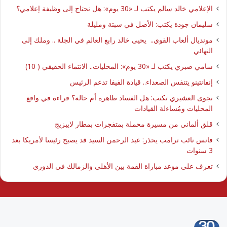
الإعلامي خالد سالم يكتب لـ «30 يوم»: هل نحتاج إلى وظيفة إعلامي؟
سليمان جودة يكتب: الأصل في سبتة ومليلة
مونديال ألعاب القوي.. يحيى خالد رابع العالم في الجلة .. وملك إلى
النهائي
سامي صبري يكتب لـ «30 يوم»: المحليات.. الانتماء الحقيقي ( 10)
إنفانتينو يتنفس الصعداء.. قيادة الفيفا تدعم الرئيس
نجوى العشيري تكتب: هل الفساد ظاهرة أم حالة؟ قراءة في واقع
المحليات ومُساءلة القيادات
قلق ألماني من مسيرة محملة بمتفجرات بمطار لايبزيج
فانس نائب ترامب يحذر: عبد الرحمن السيد قد يصبح رئيسا لأمريكا بعد
3 سنوات
تعرف على موعد مباراة القمة بين الأهلي والزمالك في الدوري