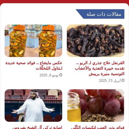
مقالات ذات صلة
القرنفل علاج جذري لـ الربو ..
عكس مايشاع .. فوائد صحية عديدة
تقدمه خبيرة التغذية والأعشاب
لـتناول المُخلّلات
التونسية منيرة بريبش
يونيو 6, 2025
أبريل 15, 2025
فوائد بذور العنب لتكيسات الكُلَى
إصابة تركي آل الشيخ بفيروس