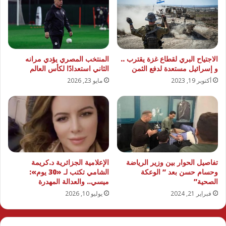
الاجتياح البري لقطاع غزة يقترب ..
المنتخب المصري يؤدي مرانه
و إسرائيل مستعدة لدفع الثمن
الثاني استعدادًا لكأس العالم
أكتوبر 19, 2023
مايو 23, 2026
تفاصيل الحوار بين وزير الرياضة
الإعلامية الجزائرية د.كريمة
وحسام حسن بعد ” الوعكة
الشامي تكتب لـ «30 يوم»:
الصحية”
ميسي.. والعدالة المهدرة
فبراير 21, 2024
يوليو 10, 2026