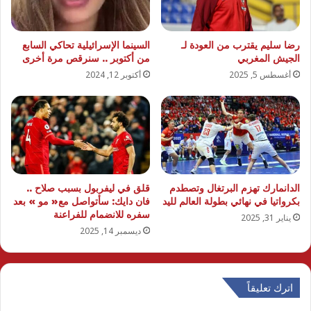
رضا سليم يقترب من العودة لـ
السينما الإسرائيلية تحاكي السابع
الجيش المغربي
من أكتوبر .. سنرقص مرة أخرى
أغسطس 5, 2025
أكتوبر 12, 2024
الدانمارك تهزم البرتغال وتصطدم
قلق في ليفربول بسبب صلاح ..
بكرواتيا في نهائي بطولة العالم لليد
فان دايك: سأتواصل مع« مو » بعد
سفره للانضمام للفراعنة
يناير 31, 2025
ديسمبر 14, 2025
اترك تعليقاً