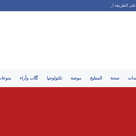
على الطريقة السورية
ندات
صحة
المطبخ
موضة
تكنولوجيا
كُتّاب وآراء
منوعات