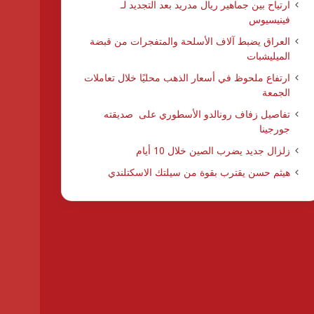
ارتياح بين جماهير ريال مدريد بعد التجديد لـ
فينيسيوس
العراق يضبط آلاف الأسلحة والمتفجرات من قبضة
الميليشبات
ارتفاع ملحوظ في أسعار الذهب محليًا خلال تعاملات
الجمعة
تفاصيل زفاف رونالدو الأسطوري على صديقته
جورجينا
زلزال جديد يضرب الصين خلال 10 أيام
هيثم حسن يقترب بقوة من سيلتك الاسكتلندي