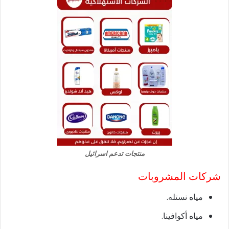
منتجات تدعم اسرائيل
شركات المشروبات
مياه نستله.
مياه أكوافينا.