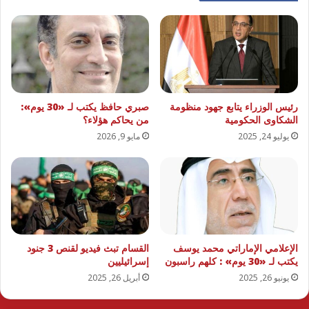
رئيس الوزراء يتابع جهود منظومة
صبري حافظ يكتب لـ «30 يوم»:
الشكاوى الحكومية
من يحاكم هؤلاء؟
يوليو 24, 2025
مايو 9, 2026
الإعلامي الإماراتي محمد يوسف
القسام تبث فيديو لقنص 3 جنود
يكتب لـ «30 يوم» : كلهم راسبون
إسرائيليين
يونيو 26, 2025
أبريل 26, 2025