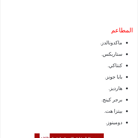
المطاعم
ماكدونالدز.
ستاربكس.
كنتاكي.
بابا جونز.
هارديز.
برجر كينج.
بيتزا هت.
دومينوز.