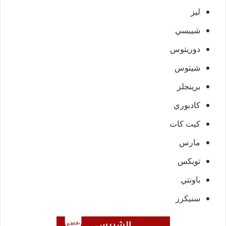
ليز
شيبسي
دوريتوس
شيتوس
برينجلز
كادبوري
كيت كات
مارس
تويكس
باونتي
سنيكرز