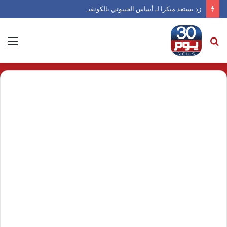
زد يستعد مبكرا لـ أساس الجيبوتي بالكونفدرالية
بحث
الق
عن