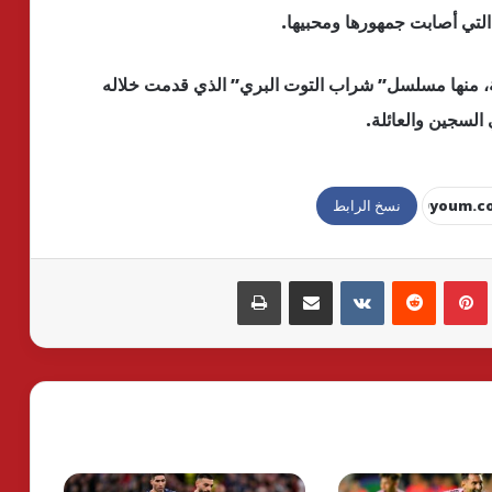
التي أصابت جمهورها ومحبيها.
ة، منها مسلسل” شراب التوت البري” الذي قدمت خلاله
لسجين والعائلة.
نسخ الرابط
بينتيريست
مشاركة عبر البريد
طباعة