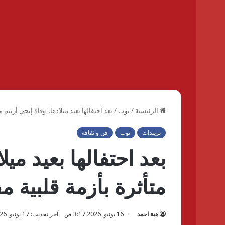
الرئيسية
/
توب
/
بعد احتفالها بعيد ميلادها.. وفاة إيجي أرتيم م
تريندات
توب
فن و ثقافة
بعد احتفالها بعيد ميل
متأثرة بأزمة قلبية م
هبة احمد
16 يونيو, 2026 3:17 ص
آخر تحديث: 17 يونيو, 2026 11:34 ص