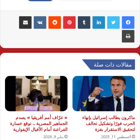
لينكدإن
بينتيريست
مشاركة عبر البريد
طباعة
مقالات ذات صلة
ماكرون يطالب إسرائيل بإنهاء
« عرّاف أمم أفريقيا » يصدم
الحرب فورًا وتشكيل تحالف
الجماهير المصرية .. توقع خسارة
لتحقيق الاستقرار بغزة
الفراعنة أمام الأفيال الإيفوارية
أغسطس 11, 2025
يناير 9, 2026