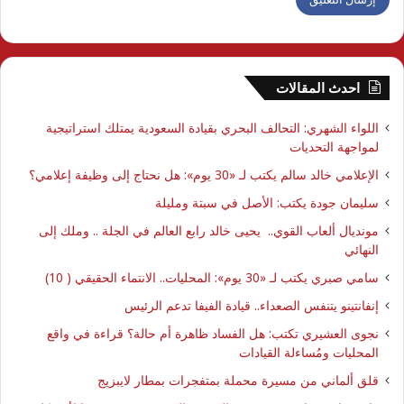
احدث المقالات
اللواء الشهري: التحالف البحري بقيادة السعودية يمتلك استراتيجية
لمواجهة التحديات
الإعلامي خالد سالم يكتب لـ «30 يوم»: هل نحتاج إلى وظيفة إعلامي؟
سليمان جودة يكتب: الأصل في سبتة ومليلة
مونديال ألعاب القوي.. يحيى خالد رابع العالم في الجلة .. وملك إلى
النهائي
سامي صبري يكتب لـ «30 يوم»: المحليات.. الانتماء الحقيقي ( 10)
إنفانتينو يتنفس الصعداء.. قيادة الفيفا تدعم الرئيس
نجوى العشيري تكتب: هل الفساد ظاهرة أم حالة؟ قراءة في واقع
المحليات ومُساءلة القيادات
قلق ألماني من مسيرة محملة بمتفجرات بمطار لايبزيج