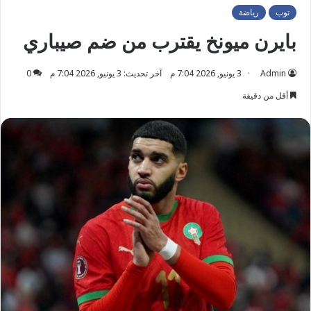
توب
رياضة
بايرن ميونخ يقترب من ضم صيباري
Admin
3 يونيو, 2026 7:04 م
آخر تحديث: 3 يونيو, 2026 7:04 م
0
أقل من دقيقة